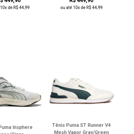
$ 449,90
R$ 449,90
é
10x
de
R$ 44,99
ou até
10x
de
R$ 44,99
Tênis Puma ST Runner V4
Puma Insphere
ha seu tamanho:
Escolha seu tamanho:
Mesh Vapor Gray/Green