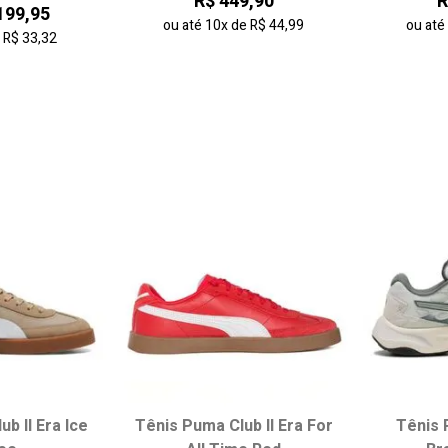
R$ 449,90
R
199,95
ou até
10x
de
R$ 44,99
ou at
e
R$ 33,32
b II Era Ice
Tênis Puma Club II Era For
Tênis 
 tamanho:
Escolha seu tamanho:
Escol