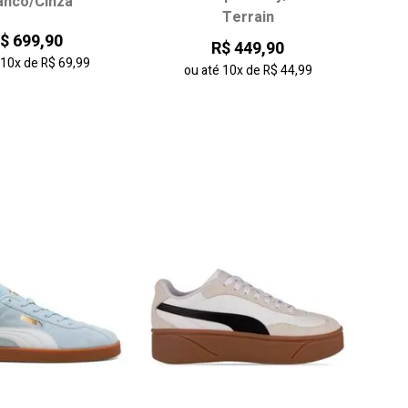
anco/Cinza
Terrain
36
37
38
34
35
36
37
$ 699,90
R$ 449,90
40
41
38
39
é
10x
de
R$ 69,99
ou até
10x
de
R$ 44,99
onar ao carrinho
adicionar ao carrinho