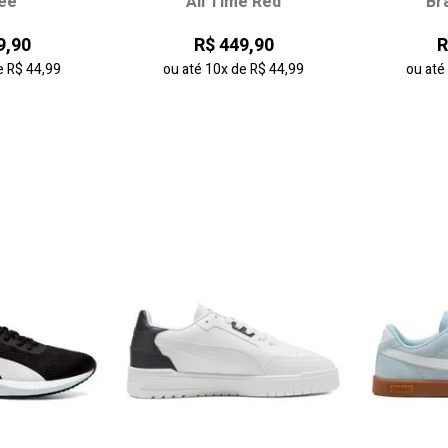
ee
All Time Red
Br
36
37
34
35
9,90
R$ 449,90
R
39
39
e
R$ 44,99
ou até
10x
de
R$ 44,99
ou at
 carrinho
adicionar ao carrinho
adici