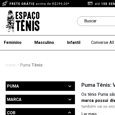
FRETE GRÁTIS
acima de R$299,00*
até
10X SE
Feminino
Masculino
Infantil
Converse All 
Puma
Tênis
Puma Tênis: 
PUMA
Os tênis Puma são
Outlet (1)
MARCA
marca possui di
Tênis
também vai se enc
Puma (110)
COR