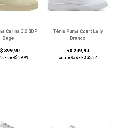
ma Carina 3.0 BDP
Tênis Puma Court Lally
ha seu tamanho:
Escolha seu tamanho:
Bege
Branco
38
39
40
34
35
36
37
$ 399,90
R$ 299,90
42
43
38
39
é
10x
de
R$ 39,99
ou até
9x
de
R$ 33,32
onar ao carrinho
adicionar ao carrinho