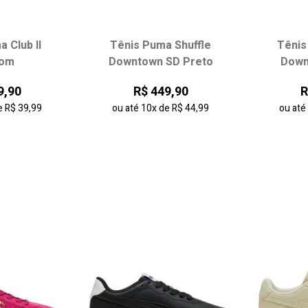
 Club II
Tênis Puma Shuffle
Tênis
 tamanho:
Escolha seu tamanho:
Escol
rom
Downtown SD Preto
Down
36
37
37
38
39
40
34
9,90
R$ 449,90
R
40
41
41
42
43
e
R$ 39,99
ou até
10x
de
R$ 44,99
ou at
 carrinho
adicionar ao carrinho
adici