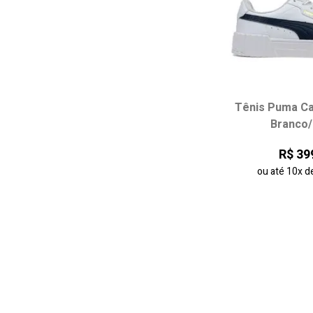
Tênis Puma Ca
Escolha seu
Branco/
34
35
R$ 39
38
ou até
10x
d
adicionar ao