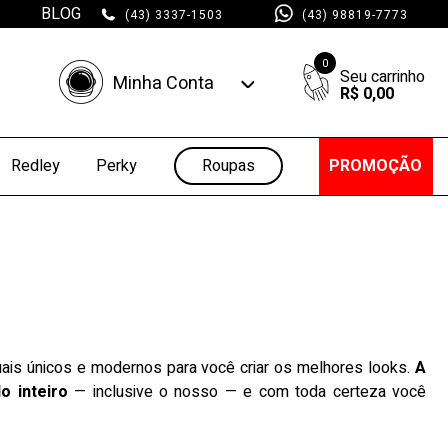
BLOG
(43) 3337-1503
(43) 98819-7773
0
Minha Conta
R$ 0,00
Minha Conta
Minhas Compras
Roupas
PROMOÇÃO
Redley
Perky
ais únicos e modernos para você criar os melhores looks.
A
o inteiro
— inclusive o nosso — e com toda certeza você