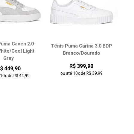
Puma Caven 2.0
Tênis Puma Carina 3.0 BDP
ha seu tamanho:
Escolha seu tamanho:
hite/Cool Light
Branco/Dourado
Gray
35
36
37
34
35
36
37
R$ 399,90
$ 449,90
38
38
39
ou até
10x
de
R$ 39,99
é
10x
de
R$ 44,99
onar ao carrinho
adicionar ao carrinho