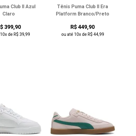
uma Club II Azul
Tênis Puma Club II Era
ha seu tamanho:
Escolha seu tamanho:
Claro
Platform Branco/Preto
36
37
38
35
36
37
38
$ 399,90
R$ 449,90
40
41
42
39
é
10x
de
R$ 39,99
ou até
10x
de
R$ 44,99
onar ao carrinho
adicionar ao carrinho