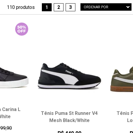
110 produtos
1
2
3
ORDENAR POR
Menor Preço
Maior Preço
Mais vendidos
Melhores avaliações
A - Z
Z - A
Data de lançamento
Melhor Desconto
 Carina L
Tênis Puma St Runner V4
Tênis P
White
Mesh Black/White
Lo
399,90