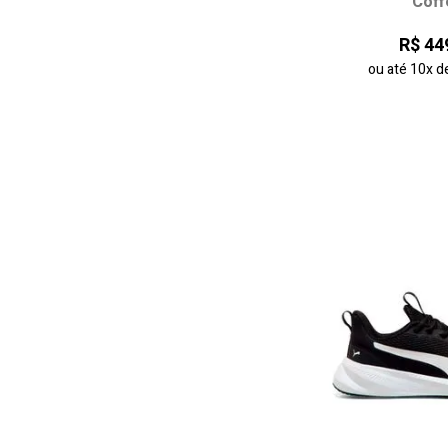
Coff
34
35
R$ 44
38
ou até
10x
d
adicionar ao