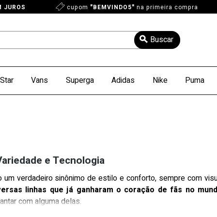
M JUROS
cupom
"BEMVINDO5"
na primeira compra
Star
Vans
Superga
Adidas
Nike
Puma
Variedade e Tecnologia
 um verdadeiro sinônimo de estilo e conforto, sempre com visu
versas linhas que já ganharam o coração de fãs no mund
antar com alguma delas.