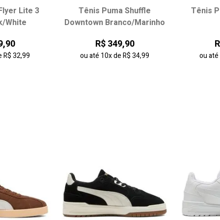
lyer Lite 3
Tênis Puma Shuffle
Tênis P
 tamanho:
Escolha seu tamanho:
Escol
k/White
Downtown Branco/Marinho
36
37
34
35
36
37
35
9,90
R$ 349,90
R
39
38
39
e
R$ 32,99
ou até
10x
de
R$ 34,99
ou at
 carrinho
adicionar ao carrinho
adici