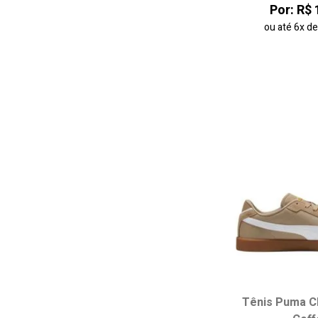
Club 5v5 (3)
Por: R$ 
Court Classic Clean (4)
ou até
6x
d
Club II (9)
Club Klassika (3)
Rebound (1)
Court Lally (6)
Shuffle Downtown (2)
Flyer Lite (1)
Insphere (1)
Tênis Puma Clu
Escolha seu