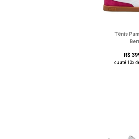
Tênis Puma
Escolha seu
Ber
37
38
R$ 39
41
ou até
10x
d
adicionar ao