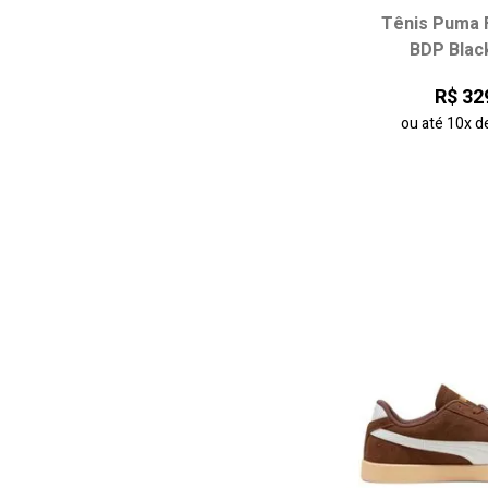
Tênis Puma F
Escolha seu
BDP Blac
34
35
R$ 32
38
ou até
10x
d
adicionar ao