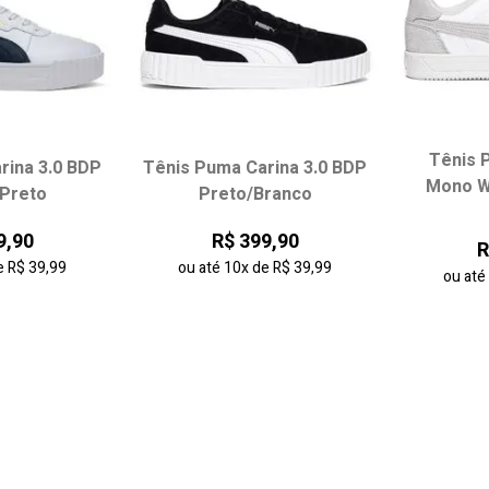
Tênis 
rina 3.0 BDP
Tênis Puma Carina 3.0 BDP
 tamanho:
Escolha seu tamanho:
Escol
Mono W
Preto
Preto/Branco
36
37
34
35
36
37
34
9,90
R$ 399,90
R
38
e
R$ 39,99
ou até
10x
de
R$ 39,99
ou at
 carrinho
adicionar ao carrinho
adici