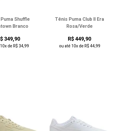
 Puma Shuffle
Tênis Puma Club II Era
ha seu tamanho:
Escolha seu tamanho:
town Branco
Rosa/Verde
35
36
37
34
35
36
37
$ 349,90
R$ 449,90
38
38
39
é
10x
de
R$ 34,99
ou até
10x
de
R$ 44,99
onar ao carrinho
adicionar ao carrinho