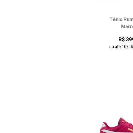
Tênis Puma
Escolha seu
Mar
34
35
R$ 39
38
39
ou até
10x
d
42
adicionar ao