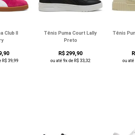
 Club II
Tênis Puma Court Lally
Tênis Pu
 tamanho:
Escolha seu tamanho:
Escol
ry
Preto
39
40
35
36
40
41
37
9,90
R$ 299,90
R
42
43
41
e
R$ 39,99
ou até
9x
de
R$ 33,32
ou at
 carrinho
adicionar ao carrinho
adici