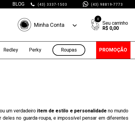
BLOG
(43) 3337-1503
(43) 98819-7773
0
Minha Conta
R$ 0,00
Minha Conta
Minhas Compras
Roupas
PROMOÇÃO
Redley
Perky
nou um verdadeiro
item de estilo e personalidade
no mundo
r deles no guarda-roupa, e impossível pensar em diferentes