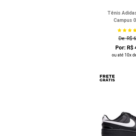
Tênis Adidas
Campus 0
Escolha seu
33
34
De: R$ 
37
Por: R$ 
ou até
10x
d
adicionar ao