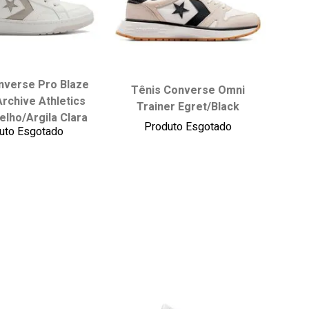
nverse Pro Blaze
ha seu tamanho:
Escolha seu tamanho:
Tênis Converse Omni
Archive Athletics
Trainer Egret/Black
35
36
37
35
36
37
38
elho/Argila Clara
Produto Esgotado
39
40
41
39
40
41
42
uto Esgotado
42
43
43
44
onar ao carrinho
adicionar ao carrinho