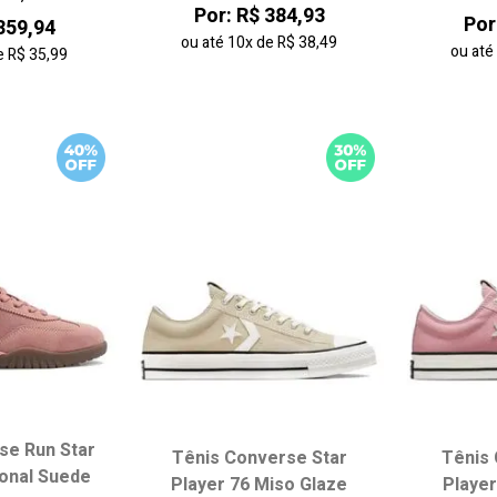
Por: R$ 384,93
Por
359,94
ou até
10x
de
R$ 38,49
ou at
e
R$ 35,99
se Run Star
Tênis Converse Star
Tênis 
onal Suede
Player 76 Miso Glaze
Player
 tamanho:
Escolha seu tamanho:
Escol