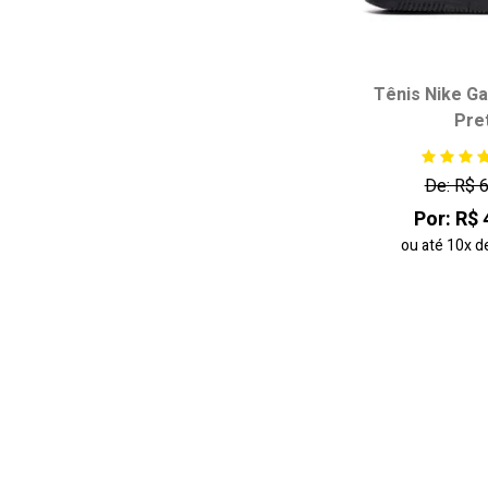
Tênis Nike G
Pre
Escolha seu
34
35
De: R$ 
38
39
Por: R$ 
42
ou até
10x
d
adicionar ao