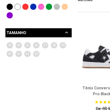
Nike (2)
TAMANHO
33
34
35
36
37
38
39
40
41
42
43
Tênis Convers
Pro Blac
De: R$ 