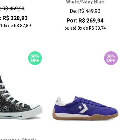
White/Navy Blue
35
36
37
34
35
36
37
: R$ 469,90
De: R$ 449,90
39
40
41
38
39
: R$ 328,93
Por: R$ 269,94
42
43
é
10x
de
R$ 32,89
ou até
8x
de
R$ 33,74
onar ao carrinho
adicionar ao carrinho