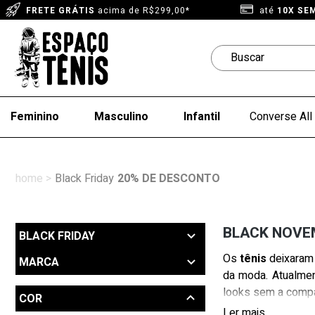
FRETE GRÁTIS
acima de R$299,00*
até
10X SE
Feminino
Masculino
Infantil
Converse All 
Black Friday
20% DE DESCONTO
BLACK NOVEM
BLACK FRIDAY
Os
tênis
deixaram 
MARCA
da moda. Atualmen
Adidas (2)
looks sem a compa
COR
Converse (21)