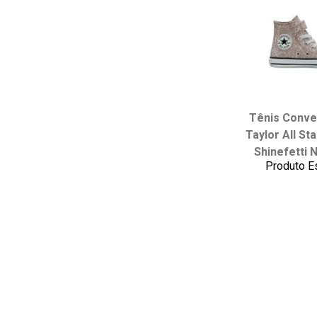
Tênis Conve
Escolha seu
Taylor All Sta
34
35
Shinefetti 
38
Produto E
adicionar ao