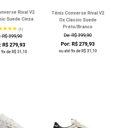
onverse Rival V2
Tênis Converse Rival V2
sic Suede Cinza
Ox Classic Suede
ha seu tamanho:
Escolha seu tamanho:
Preto/Branco
(1)
34
35
36
34
35
36
37
De: R$ 399,90
: R$ 399,90
37
38
38
39
Por: R$ 279,93
: R$ 279,93
ou até
9x
de
R$ 31,10
é
9x
de
R$ 31,10
onar ao carrinho
adicionar ao carrinho