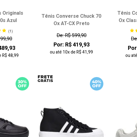
 Originals
Tênis C
Tênis Converse Chuck 70
0s Azul
Ox Clas
Ox AT-CX Preto
 tamanho:
Escolha seu tamanho:
Escol
(1)
35
36
33
34
35
36
33
De: R$ 599,90
699,90
De
38
37
38
Por: R$ 419,93
489,93
Por
ou até
10x
de
R$ 41,99
e
R$ 48,99
ou at
 carrinho
adicionar ao carrinho
adici