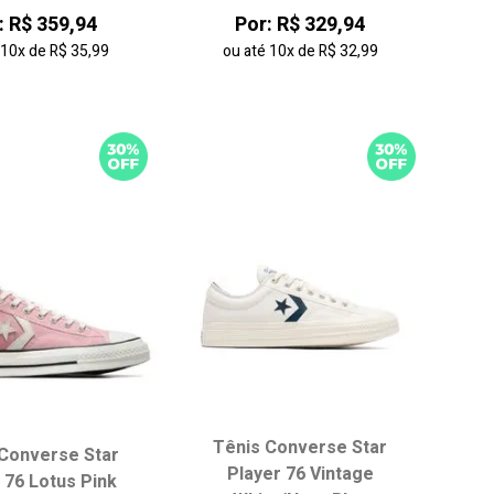
: R$ 359,94
Por: R$ 329,94
é
10x
de
R$ 35,99
ou até
10x
de
R$ 32,99
Tênis Converse Star
Converse Star
Player 76 Vintage
 76 Lotus Pink
ha seu tamanho:
Escolha seu tamanho: