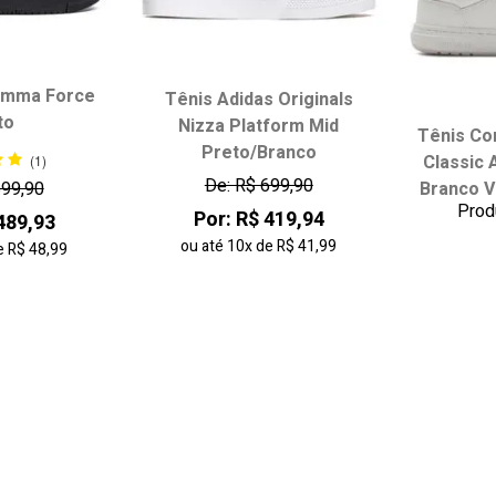
amma Force
Tênis Adidas Originals
to
Nizza Platform Mid
Tênis Co
 tamanho:
Escolha seu tamanho:
Escol
Preto/Branco
Classic 
(1)
36
37
34
35
36
37
34
De: R$ 699,90
699,90
Branco V
40
41
38
39
40
41
38
Prod
Por: R$ 419,94
489,93
43
42
43
ou até
10x
de
R$ 41,99
e
R$ 48,99
 carrinho
adicionar ao carrinho
adici