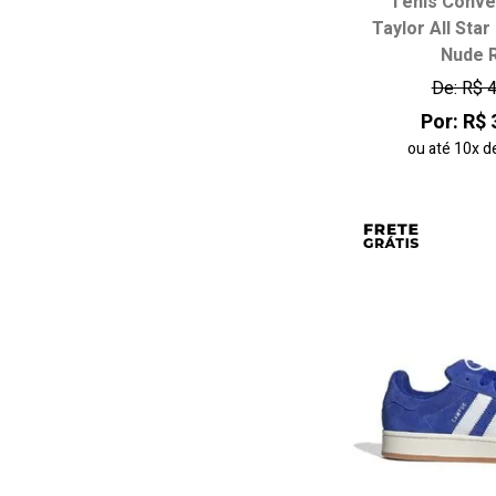
Tênis Conve
Taylor All Star
Escolha seu
Nude 
34
35
De: R$ 
38
Por: R$ 
ou até
10x
d
adicionar ao