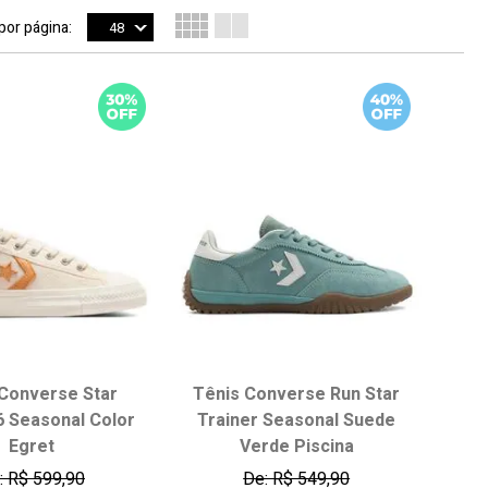
 por página:
48
Converse Star
Tênis Converse Run Star
6 Seasonal Color
Trainer Seasonal Suede
Egret
Verde Piscina
: R$ 599,90
De: R$ 549,90