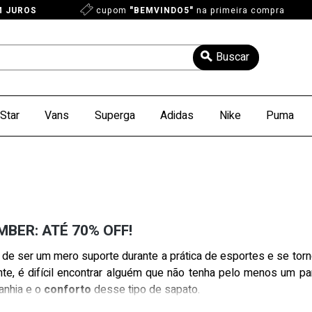
M JUROS
cupom
"BEMVINDO5"
na primeira compra
Star
Vans
Superga
Adidas
Nike
Puma
BER: ATÉ 70% OFF!
de ser um mero suporte durante a prática de esportes e se tor
te, é difícil encontrar alguém que não tenha pelo menos um pa
nhia e o
conforto
desse tipo de sapato.