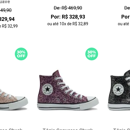
uave
36
37
34
35
36
37
34
De: R$ 469,90
De
549,90
40
41
38
39
40
41
38
Por: R$ 328,93
Por
329,94
43
42
43
ou até
10x
de
R$ 32,89
ou at
e
R$ 32,99
 carrinho
adicionar ao carrinho
adici