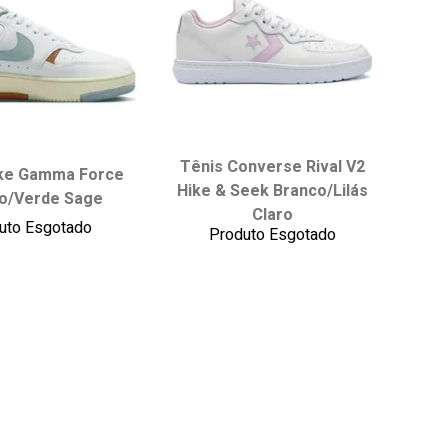
Tênis Converse Rival V2
ha seu tamanho:
Escolha seu tamanho:
ike Gamma Force
Hike & Seek Branco/Lilás
o/Verde Sage
35
36
37
34
35
36
37
Claro
uto Esgotado
38
39
38
39
40
41
Produto Esgotado
42
43
onar ao carrinho
adicionar ao carrinho