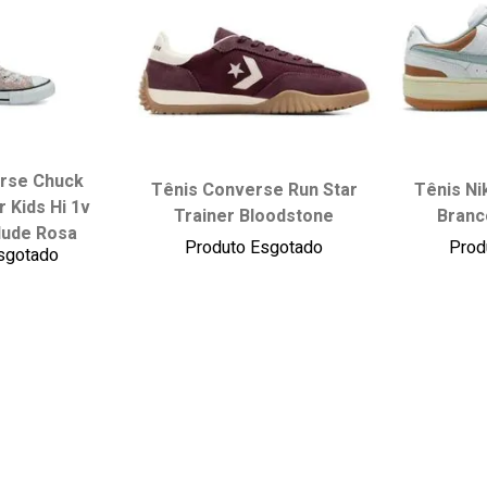
rse Chuck
 tamanho:
Escolha seu tamanho:
Escol
Tênis Converse Run Star
Tênis N
r Kids Hi 1v
Trainer Bloodstone
Branc
36
37
33
34
35
36
34
Nude Rosa
Produto Esgotado
Prod
39
37
38
39
sgotado
 carrinho
adicionar ao carrinho
adici