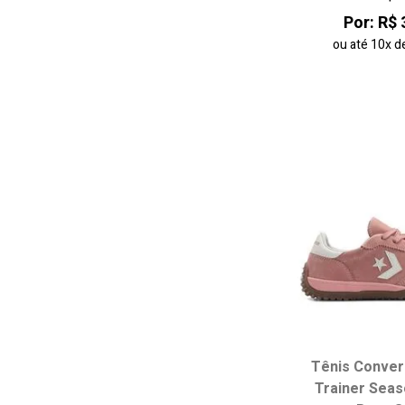
Por: R$ 
ou até
10x
d
Tênis Conver
Trainer Seas
Escolha seu