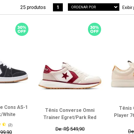
25 produtos
1
ORDENAR POR
Exibir
Menor Preço
Maior Preço
Mais vendidos
Melhores avaliações
A - Z
Z - A
Data de lançamento
Melhor Desconto
e Cons AS-1
Tênis 
Tênis Converse Omni
k/White
Player 7
Trainer Egret/Park Red
(2)
De: R$ 549,90
De
599,90