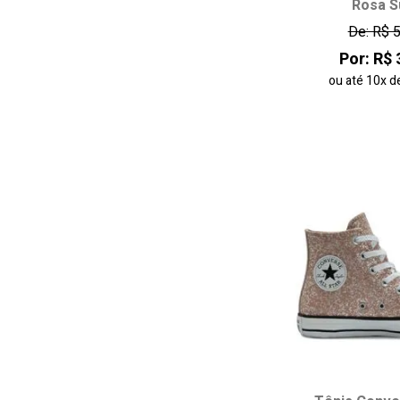
Rosa S
34
35
De: R$ 
38
39
Por: R$ 
42
ou até
10x
d
adicionar ao