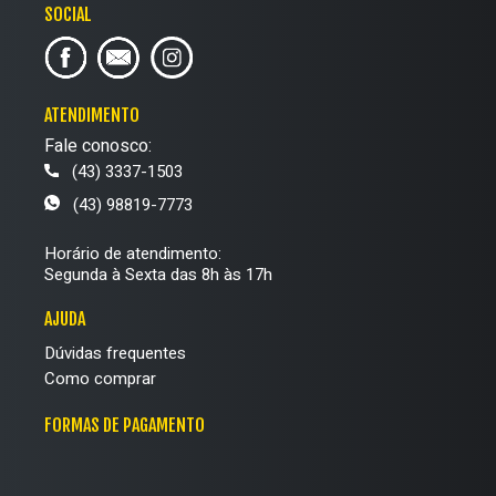
Já para quem prefere um tênis urbano e cheio de atitude, os
SOCIAL
Vans Old Skool
e Converse Chuck Taylor All Star são
opções certeiras, combinando com produções despojadas
e modernas.
ATENDIMENTO
Se você não abre mão do conforto, os modelos com
Fale conosco:
palmilha SoftFoam também estão presentes e garantem o
(43) 3337-1503
amortecimento extra. Há também opções com solado
(43) 98819-7773
plataforma, ideais para quem quer um toque fashionista no
visual sem deixar de lado o conforto.
Horário de atendimento:
Segunda à Sexta das 8h às 17h
Cores e acabamentos para todos os gostos
Em nosso site, temos uma variedade de cores e detalhes
AJUDA
para complementar qualquer look. Para quem curte um tênis
Dúvidas frequentes
clássico e versátil, há opções totalmente brancas ou pretas,
Como comprar
perfeitas para combinar com qualquer peça do guarda-
roupa.
FORMAS DE PAGAMENTO
Para quem prefere um toque de cor, há modelos com