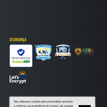
detalhes em tons vibrantes como vermelho, rosa, verde e
bege, garantindo um visual mais moderno e dinâmico.
Além disso, os tênis femininos em material sintético podem
contar com texturas diferenciadas, como acabamentos que
imitam couro e camurça, além de detalhes icônicos como
listras laterais da Vans, o logo Swoosh da
Nike
e as três
faixas da Adidas.
SEGURANÇA
'
Tamanhos e ajuste perfeito para o seu pé
Os tênis femininos em material sintético da Espaço Tênis
Verificada por
estão disponíveis em numerações que vão do 33 ao 44,
garantindo um ajuste confortável para diferentes tipos de
pés.
Os modelos contam com fechamento com e
sem cadarço
,
proporcionando uma regulagem comfy, além de solados de
borracha antiderrapante, que garantem mais segurança ao
caminhar.
Nós utilizamos cookies para personalizar anúncios
Copyright © 2025. Todos os direitos reservados. Todas as marcas e
e melhorar sua experiência de compra. Ao navegar