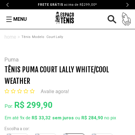
FRETE GRÁTIS
acima de R$299,00*
MENU
Tênis
Modelo
Court Lally
Puma
TÊNIS PUMA COURT LALLY WHITE/COOL
WEATHER
Avalie agora!
R$ 299,90
Por:
Em até 9x de
R$ 33,32
ou
R$ 284,90
no pix
Escolha a cor: