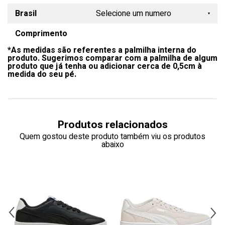
Brasil
Selecione um numero
Comprimento
34
*As medidas são referentes a palmilha interna do
35
produto. Sugerimos comparar com a palmilha de algum
produto que já tenha ou adicionar cerca de 0,5cm à
36
medida do seu pé.
37
38
Produtos relacionados
39
Quem gostou deste produto também viu os produtos
abaixo
40
41
42
43