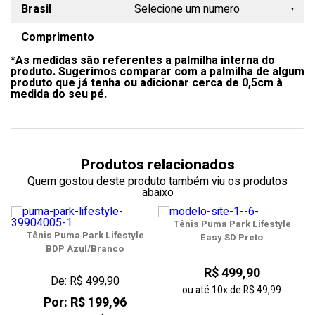
Brasil
Selecione um numero
Comprimento
34
*As medidas são referentes a palmilha interna do
35
produto. Sugerimos comparar com a palmilha de algum
produto que já tenha ou adicionar cerca de 0,5cm à
36
medida do seu pé.
37
38
Produtos relacionados
39
Quem gostou deste produto também viu os produtos
abaixo
40
Tênis Puma Park Lifestyle
41
Tênis Puma Park Lifestyle
Easy SD Preto
BDP Azul/Branco
42
R$ 499,90
De: R$ 499,90
43
ou até
10x
de
R$ 49,99
Por: R$ 199,96