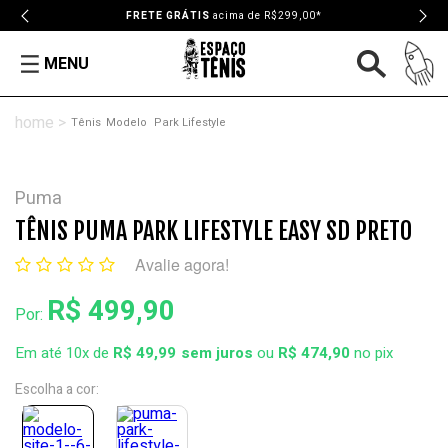
FRETE GRÁTIS
acima de R$299,00*
MENU
Tênis
Modelo
Park Lifestyle
Puma
TÊNIS PUMA PARK LIFESTYLE EASY SD PRETO
Avalie agora!
R$ 499,90
Por:
Em até 10x de
R$ 49,99
ou
R$ 474,90
no pix
Escolha a cor: