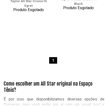
Taylor All Star Cruise Hi
Black
Egret
Produto Esgotado
Produto Esgotado
1
Como escolher um All Star original na Espaço
Tênis?
É por isso que disponibilizamos diversas opções de
Converse: para você andar por aí com um visual cool e