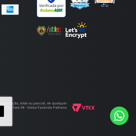
Verificada por
eprodução, total ou parcial, de qualquer
, 746 , Sala 04 - Gleba Fazenda Palhano