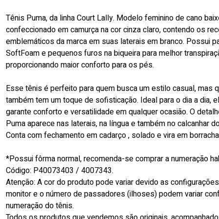
Tênis Puma, da linha Court Lally. Modelo feminino de cano baix
confeccionado em camurça na cor cinza claro, contendo os rec
emblemáticos da marca em suas laterais em branco. Possui pa
SoftFoam e pequenos furos na biqueira para melhor transpiraç
proporcionando maior conforto para os pés.
Esse tênis é perfeito para quem busca um estilo casual, mas 
também tem um toque de sofisticação. Ideal para o dia a dia, e
garante conforto e versatilidade em qualquer ocasião. O detal
Puma aparece nas laterais, na língua e também no calcanhar do
Conta com fechamento em cadarço , solado e vira em borracha
*Possui fôrma normal, recomenda-se comprar a numeração hab
Código: P40073403 / 4007343.
Atenção: A cor do produto pode variar devido as configuraçõe
monitor e o número de passadores (ilhoses) podem variar con
numeração do tênis.
Todos os produtos que vendemos são originais, acompanhado