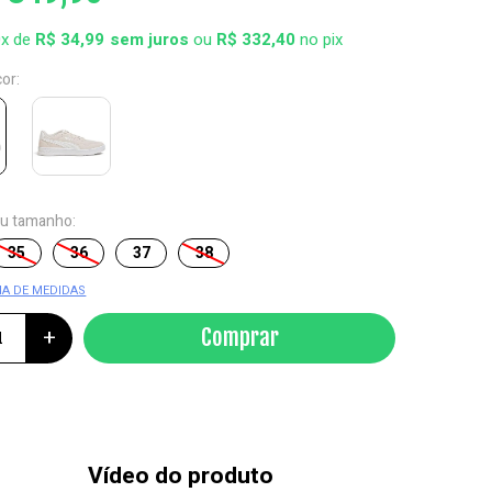
0x de
R$ 34,99
ou
R$ 332,40
no pix
cor:
eu tamanho:
35
36
37
38
IA DE MEDIDAS
+
Comprar
Vídeo do produto