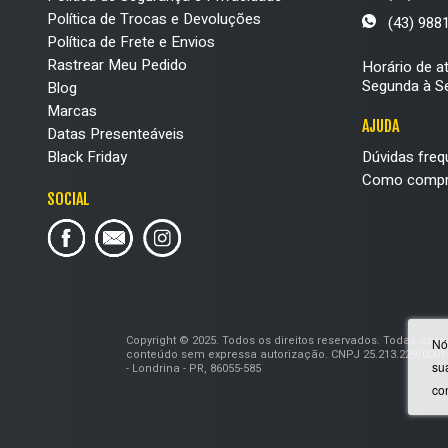
Política de Trocas e Devoluções
(43) 988
Política de Frete e Envios
Rastrear Meu Pedido
Horário de a
Segunda à Se
Blog
Marcas
AJUDA
Datas Presenteáveis
Black Friday
Dúvidas freq
Como compr
SOCIAL
Copyright © 2025. Todos os direitos reservados. Todas as 
Nó
conteúdo sem expressa autorização. CNPJ 25.213.229/0001-
su
- Londrina - PR, 86055-585
co