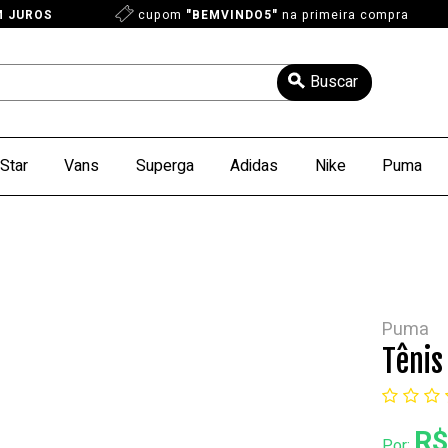
M JUROS
cupom
"BEMVINDO5"
na primeira compra
Star
Vans
Superga
Adidas
Nike
Puma
Puma
Tênis
R$
Por: