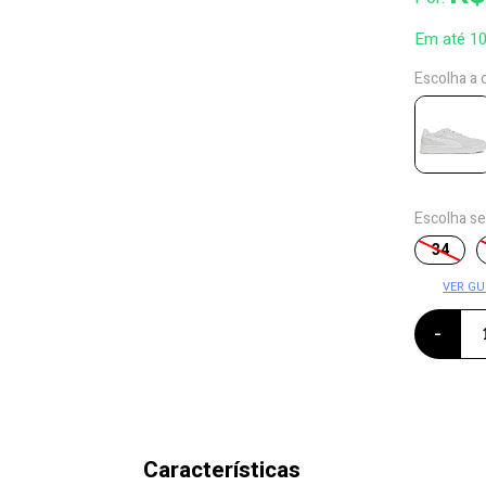
Em até 1
Escolha a 
Escolha s
34
VER GU
-
Características