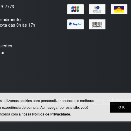
19-7773
tendimento:
xta das 8h às 17h
uentes
ar
marcas e suas imagens são de propriedade de seus respectivos donos. É vedada a r
s utilizamos cookies para personalizar anúncios e melhorar
35 | Razão social : RICARDO HUMMIG CALCADOS - ME Rod. Mabio Gonçalves Palhano
OK
a experiência de compra. Ao navegar por este site, você
ncorda com a nossa
Política de Privacidade
.