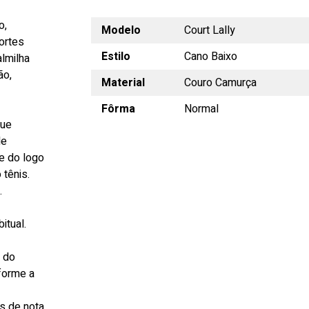
o,
Modelo
Court Lally
ortes
Estilo
Cano Baixo
lmilha
ão,
Material
Couro Camurça
Fôrma
Normal
que
le
he do logo
 tênis.
.
itual.
s do
forme a
s de nota