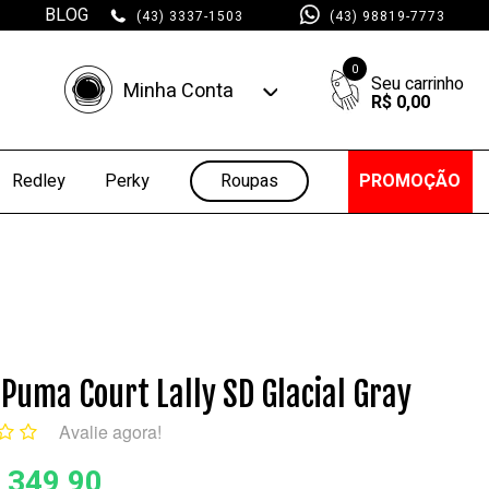
BLOG
(43) 3337-1503
(43) 98819-7773
0
Minha Conta
R$ 0,00
Minha Conta
Minhas Compras
Roupas
PROMOÇÃO
Redley
Perky
 Puma Court Lally SD Glacial Gray
Avalie agora!
 349,90