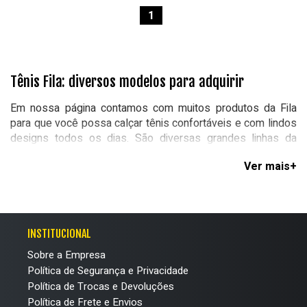
1
Tênis Fila: diversos modelos para adquirir
Em nossa página contamos com muitos produtos da Fila
para que você possa calçar tênis confortáveis e com lindos
designs todos os dias. São diversas grandes linhas da
marca como o Classic Court, Fore Jogger, Disruptor,
Oakmont, entre outros.
Com eles
é possível montar
diferentes looks
, seja para aquele passeio no fim de
semana com os amigos ou usar no trabalho.
Os calçados da empresa são altamente resistentes e vão
INSTITUCIONAL
aguentar muito tempo com você, sendo aqueles
Sobre a Empresa
companheiros fiéis no seu guarda-roupa! Confira as nossas
Política de Segurança e Privacidade
opções e compre de forma online em nossa página!
Política de Trocas e Devoluções
Política de Frete e Envios