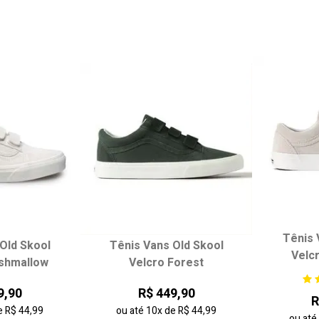
Tênis 
Old Skool
Tênis Vans Old Skool
Velc
 tamanho:
Escolha seu tamanho:
Escol
shmallow
Velcro Forest
36
37
33
34
35
36
33
9,90
R$ 449,90
R
40
41
37
38
39
40
37
e
R$ 44,99
ou até
10x
de
R$ 44,99
ou at
44
45
41
42
43
44