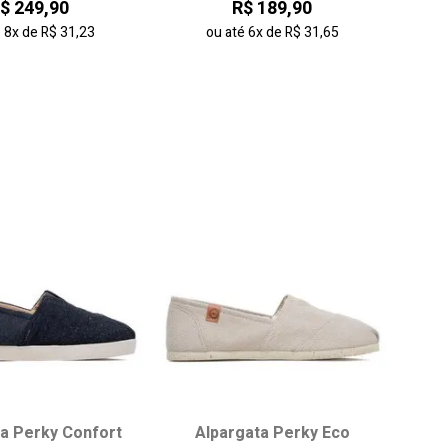
$ 249,90
R$ 189,90
38
39
é
8x
de
R$ 31,23
ou até
6x
de
R$ 31,65
onar ao carrinho
adicionar ao carrinho
ta Perky Confort
Alpargata Perky Eco
ha seu tamanho:
Escolha seu tamanho: