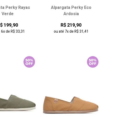
ata Perky Rayas
Alpargata Perky Eco
ha seu tamanho:
Escolha seu tamanho:
Verde
Ardosia
35
36
37
33
34
35
36
$ 199,90
R$ 219,90
39
40
37
38
39
40
é
6x
de
R$ 33,31
ou até
7x
de
R$ 31,41
onar ao carrinho
adicionar ao carrinho