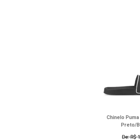
adicionar ao
Chinelo Puma 
Preto/B
Escolha seu
34
35
De: R$ 