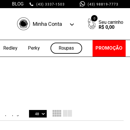
BLOG
(43) 3337-1503
(43) 98819-7773
0
Minha Conta
R$ 0,00
Minha Conta
Minhas Compras
Roupas
PROMOÇÃO
Redley
Perky
bir por página:
48