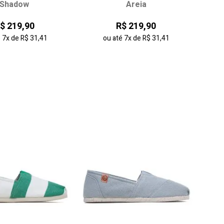
Shadow
Areia
35
36
37
34
35
36
37
$ 219,90
R$ 219,90
39
40
41
38
39
é
7x
de
R$ 31,41
ou até
7x
de
R$ 31,41
onar ao carrinho
adicionar ao carrinho