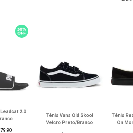
 carrinho
adicionar ao carrinho
adici
Leadcat 2.0
Tênis Vans Old Skool
Tênis Red
ranco
 tamanho:
Escolha seu tamanho:
Escol
Velcro Preto/Branco
On Mo
36
37
33
34
35
36
34
179,90