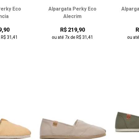
Perky Eco
Alpargata Perky Eco
Alparg
 tamanho:
Escolha seu tamanho:
Escol
ncia
Alecrim
36
37
34
35
36
37
34
9,90
R$ 219,90
R
40
41
38
39
40
41
38
e
R$ 31,41
ou até
7x
de
R$ 31,41
ou at
43
42
 carrinho
adicionar ao carrinho
adici