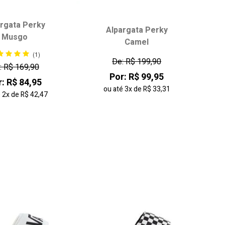
argata Perky
Alpargata Perky
Musgo
Camel
ha seu tamanho:
Escolha seu tamanho:
(1)
35
36
37
34
35
36
37
De: R$ 199,90
: R$ 169,90
38
38
39
40
41
Por: R$ 99,95
: R$ 84,95
42
ou até
3x
de
R$ 33,31
é
2x
de
R$ 42,47
onar ao carrinho
adicionar ao carrinho