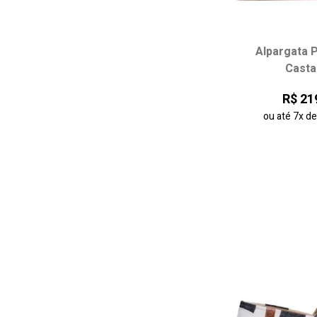
Alpargata 
Escolha seu
Casta
34
35
R$ 21
38
ou até
7x
d
adicionar ao