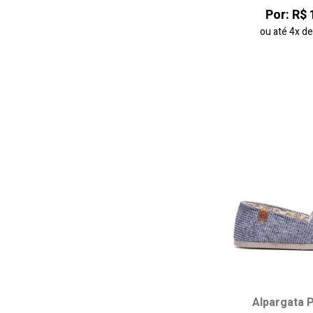
38
Por: R$ 
ou até
4x
d
adicionar ao
Alpargata 
Escolha seu