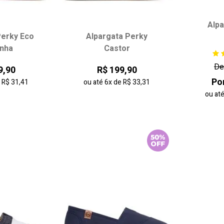
Alp
Perky Eco
Alpargata Perky
 tamanho:
Escolha seu tamanho:
Escol
nha
Castor
36
37
34
35
36
37
34
De
9,90
R$ 199,90
39
38
39
Por
e
R$ 31,41
ou até
6x
de
R$ 33,31
ou at
 carrinho
adicionar ao carrinho
adici