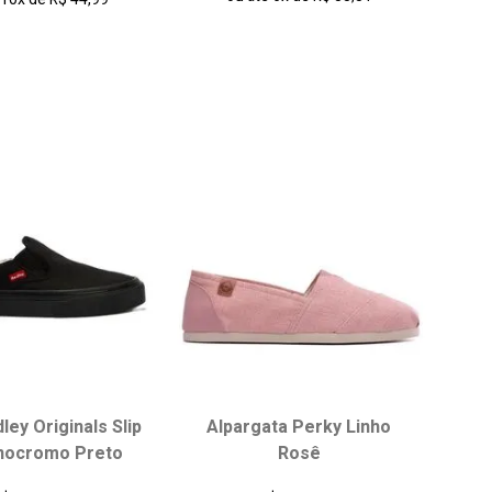
onar ao carrinho
adicionar ao carrinho
ley Originals Slip
Alpargata Perky Linho
ha seu tamanho:
Escolha seu tamanho:
nocromo Preto
Rosê
35
36
37
33/34
35/36
37/38
39/40