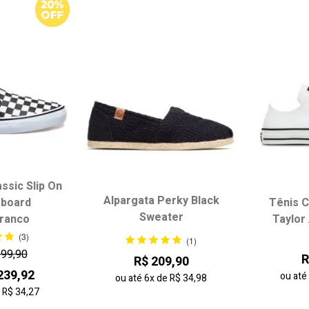
Maior Preço
Mais vendidos
Melhores avaliações
A - Z
Z - A
Data de lançamento
Melhor Desconto
ssic Slip On
Alpargata Perky Black
Tênis 
board
Sweater
Taylor 
ranco
(3)
(1)
299,90
R
R$ 209,90
239,92
ou at
ou até
6x
de
R$ 34,98
e
R$ 34,27