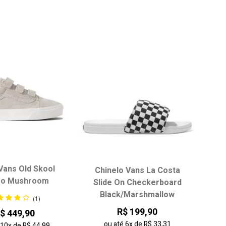
Vans Old Skool
Chinelo Vans La Costa
ro Mushroom
ha seu tamanho:
Escolha seu tamanho:
Slide On Checkerboard
Black/Marshmallow
34
35
36
34
35
36
37
(1)
R$ 199,90
$ 449,90
38
39
38
39
ou até
6x
de
R$ 33,31
é
10x
de
R$ 44,99