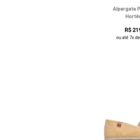
Alpargata 
Escolha seu
Hortê
34
35
R$ 21
38
39
ou até
7x
d
42
adicionar ao