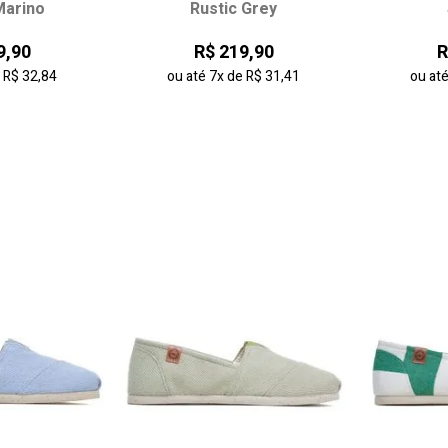
arino
Rustic Grey
37
41
33
34
35
36
34
9,90
R$ 219,90
R
37
38
e
R$ 32,84
ou até
7x
de
R$ 31,41
ou at
 carrinho
adicionar ao carrinho
adici