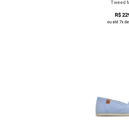
Tweed M
35
36
R$ 22
44
ou até
7x
d
adicionar ao