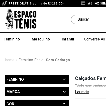
FRETE GRÁTIS
acima de R$299,00*
até
10X SE
Feminino
Masculino
Infantil
Converse All 
Feminino
Estilo
Sem Cadarço
Calçados Fem
FEMININO
Tênis sem cadarço 
Outlet (8)
MARCA
Produtos até 270 reais (52)
Desconto de Novo 60% (3)
Adidas (3)
COR
Sem Cadarço (72)