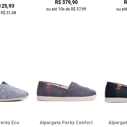
R$ 379,90
R
39
37
38
39
40
125,93
ou até
10x
de
R$ 37,99
ou at
41
42
e
R$ 31,48
 carrinho
adicionar ao carrinho
adici
Perky Eco
Alpargata Perky Confort
Alparga
 tamanho:
Escolha seu tamanho:
Escol