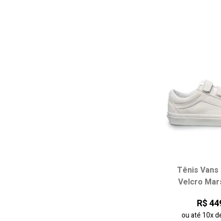
Tênis Vans 
Escolha seu
Velcro Mar
34
35
R$ 44
38
39
ou até
10x
d
42
43