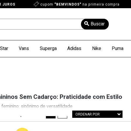
M JUROS
cupom
"BEMVINDO5"
na primeira compra
Star
Vans
Superga
Adidas
Nike
Puma
ininos Sem Cadarço: Praticidade com Estilo
feminino: sinônimo de versatilidade
72 produtos
1
2
ORDENAR POR
Exi
Menor Preço