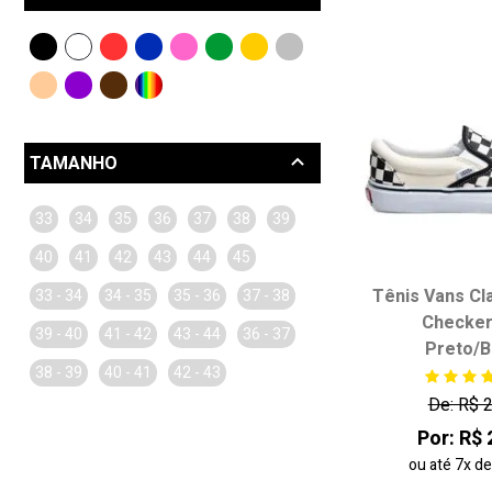
Converse (5)
Nike (1)
Perky (41)
Puma (2)
Redley (2)
Superga (6)
Vans (12)
TAMANHO
33
34
35
36
37
38
39
40
41
42
43
44
45
Tênis Vans Cla
33 - 34
34 - 35
35 - 36
37 - 38
Checker
39 - 40
41 - 42
43 - 44
36 - 37
Preto/B
38 - 39
40 - 41
42 - 43
De: R$ 
Por: R$ 
ou até
7x
d