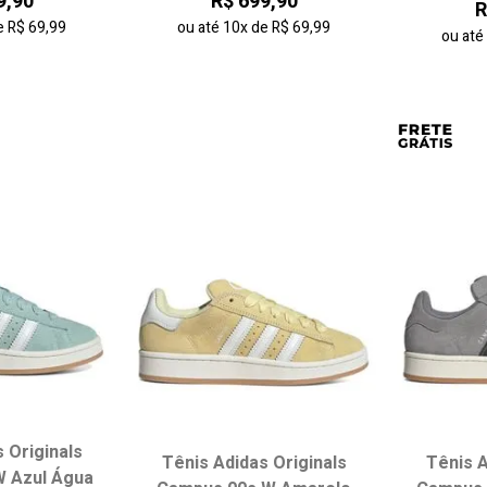
9,90
R$ 699,90
R
e
R$ 69,99
ou até
10x
de
R$ 69,99
ou at
 Originals
Tênis Adidas Originals
Tênis A
 Azul Água
 tamanho:
Escolha seu tamanho:
Escol