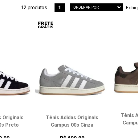
12 produtos
1
ORDENAR POR
Exibir
Menor Preço
Maior Preço
Mais vendidos
Melhores avaliações
A - Z
Z - A
Data de lançamento
Melhor Desconto
Tênis A
 Originals
Tênis Adidas Originals
Campu
s Preto
Campus 00s Cinza