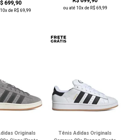
R$ 699,90
$ 699,90
ou até
10x
de
R$ 69,99
é
10x
de
R$ 69,99
didas Originals
Tênis Adidas Originals
ha seu tamanho:
Escolha seu tamanho: