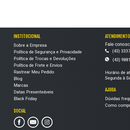
Por aqui é possíve
uma grande varied
Escolha seu
Encontre modelos d
pés durante o dia.
34
35
INSTITUCIONAL
ATENDIMENTO
38
39
Fale conosc
Sobre a Empresa
Vem dar uma olhad
42
(43) 333
Política de Segurança e Privacidade
Política de Trocas e Devoluções
(43) 988
adicionar ao
Tênis Adidas de c
Política de Frete e Envios
Os modelos de can
Rastrear Meu Pedido
Horário de a
você dar uma con
Segunda à Se
Blog
Marcas
Temos opções confe
AJUDA
Datas Presenteáveis
lado, afinal, o tên
Black Friday
Dúvidas freq
Como compr
Além disso, são d
SOCIAL
Tênis Adidas de ca