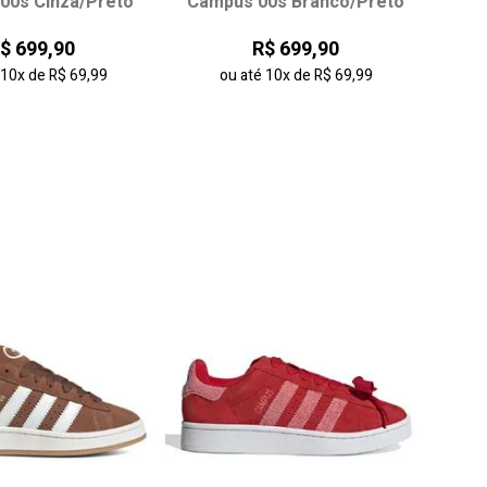
00s Cinza/Preto
Campus 00s Branco/Preto
36
37
38
34
35
36
37
$ 699,90
R$ 699,90
40
41
42
38
39
é
10x
de
R$ 69,99
ou até
10x
de
R$ 69,99
onar ao carrinho
adicionar ao carrinho