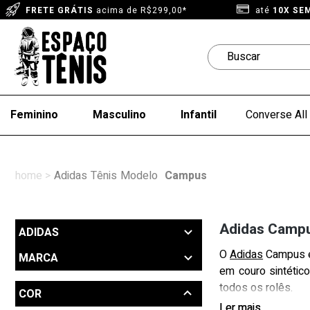
FRETE GRÁTIS
acima de R$299,00*
até
10X SE
Feminino
Masculino
Infantil
Converse All 
Adidas
Tênis
Modelo
Campus
Adidas Campu
ADIDAS
O
Adidas
Campus é 
MARCA
em couro sintétic
Adidas (12)
todos os rolês.
COR