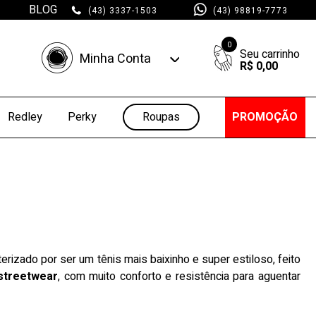
BLOG
(43) 3337-1503
(43) 98819-7773
0
Minha Conta
R$ 0,00
Minha Conta
Minhas Compras
Roupas
PROMOÇÃO
Redley
Perky
rizado por ser um tênis mais baixinho e super estiloso, feito
streetwear
, com muito conforto e resistência para aguentar