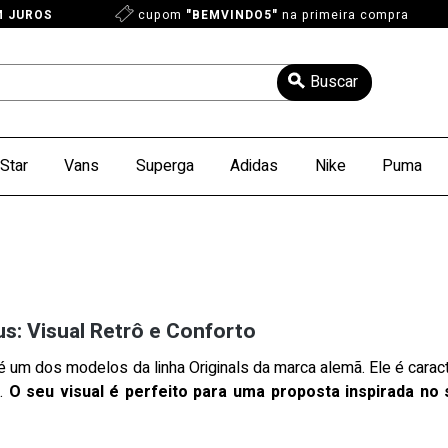
M JUROS
cupom
"BEMVINDO5"
na primeira compra
Star
Vans
Superga
Adidas
Nike
Puma
s: Visual Retrô e Conforto
um dos modelos da linha Originals da marca alemã. Ele é caracte
o.
O seu visual é perfeito para uma proposta inspirada no