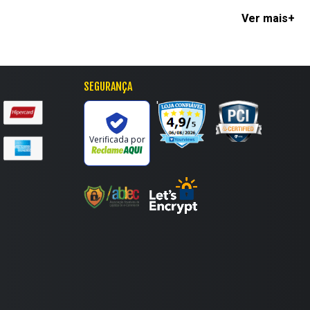
 tradicional Superstar ou o lendário Stan Smith. Contamos com
ha seu tamanho:
Escolha seu tamanho:
us looks, além de garantirem o máximo de conforto pros seus
36
37
38
34
35
36
37
SEGURANÇA
40
41
42
38
'
Verificada por
onar ao carrinho
adicionar ao carrinho
alquer look. A gente tem
modelos clássicos da Adidas pra
ros.
s e muito estilosas. Ah, é claro que o conforto não fica de
ores produções com o seu novo Adidas!