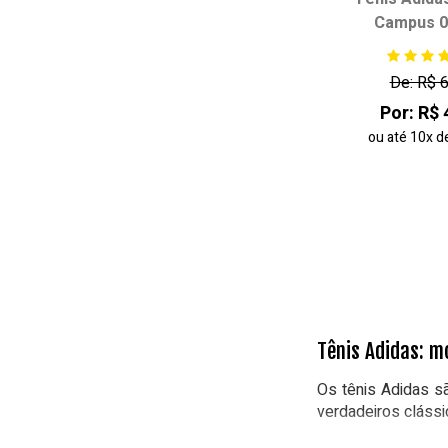
Campus 0
Escolha seu
34
35
De: R$ 
38
Por: R$ 
ou até
10x
d
adicionar ao
Tênis Adidas: mo
Os tênis Adidas s
verdadeiros clássi