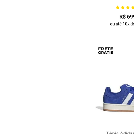
34
35
R$ 69
38
39
ou até
10x
d
42
43
adicionar ao
Tênis Adidas