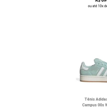
R$ 69
ou até
10x
d
Tênis Adidas
Campus 00s W
Escolha seu