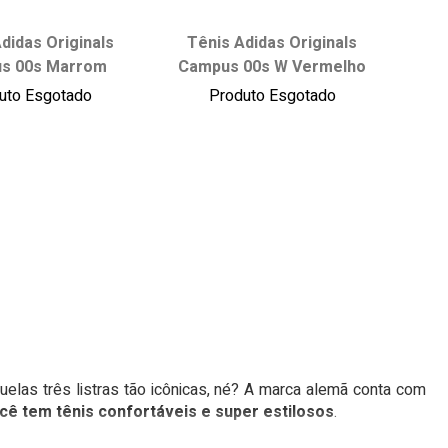
ha seu tamanho:
Escolha seu tamanho:
didas Originals
Tênis Adidas Originals
s 00s Marrom
Campus 00s W Vermelho
35
36
37
34
35
36
37
uto Esgotado
Produto Esgotado
39
40
41
38
39
40
41
43
42
43
onar ao carrinho
adicionar ao carrinho
elas três listras tão icônicas, né? A marca alemã conta com
cê tem tênis confortáveis e super estilosos
.