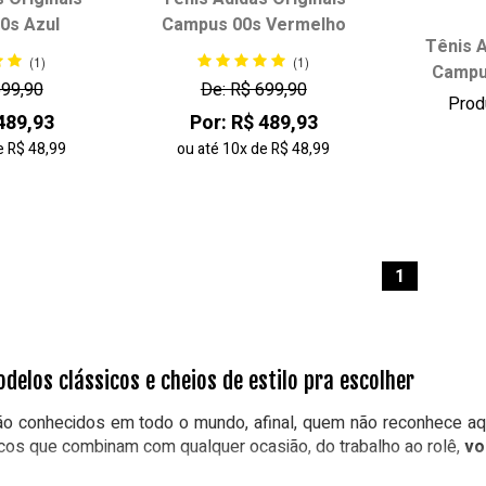
0s Azul
Campus 00s Vermelho
 tamanho:
Escolha seu tamanho:
Escol
Tênis A
(1)
(1)
Campu
36
37
34
35
36
37
34
699,90
De: R$ 699,90
Prod
38
38
489,93
Por: R$ 489,93
e
R$ 48,99
ou até
10x
de
R$ 48,99
 carrinho
adicionar ao carrinho
adici
1
delos clássicos e cheios de estilo pra escolher
ão conhecidos em todo o mundo, afinal, quem não reconhece aqu
cos que combinam com qualquer ocasião, do trabalho ao rolê,
vo