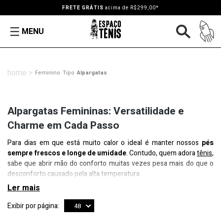
FRETE GRÁTIS
acima de R$299,00*
MENU
Feminino
Tipo
Alpargatas
Alpargatas Femininas: Versatilidade e
Charme em Cada Passo
Para dias em que está muito calor o ideal é manter nossos
pés
sempre frescos e longe de umidade
. Contudo, quem adora
tênis
,
sabe que abrir mão do conforto muitas vezes pesa mais do que o
desconforto causado pela alta temperatura.
Exibir por página:
48