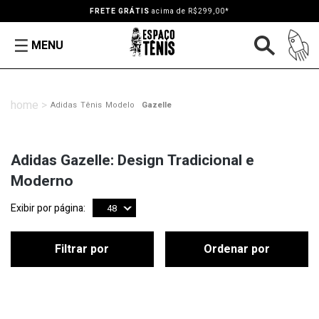
FRETE GRÁTIS
acima de R$299,00*
MENU
Adidas
Tênis
Modelo
Gazelle
Adidas Gazelle: Design Tradicional e
Moderno
Exibir por página:
48
Filtrar por
Ordenar por