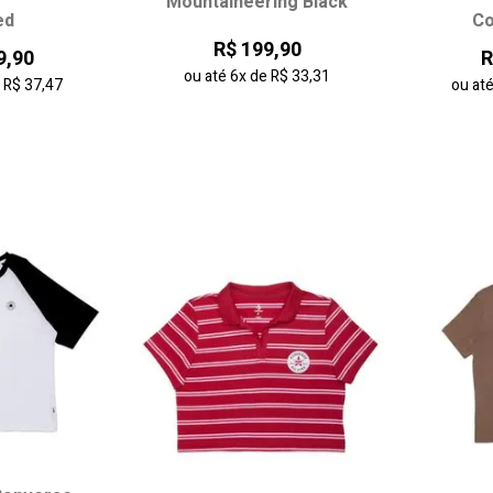
Mountaineering Black
ed
Co
G
PP
P
M
G
P
R$ 199,90
9,90
R
GG
ou até
6x
de
R$ 33,31
e
R$ 37,47
ou at
 carrinho
adicionar ao carrinho
adici