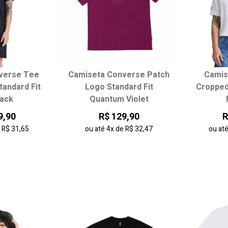
verse Tee
Camiseta Converse Patch
Camis
 tamanho:
Escolha seu tamanho:
Escol
tandard Fit
Logo Standard Fit
Cropped
lack
Quantum Violet
G
P
M
G
PP
9,90
R$ 129,90
R
e
R$ 31,65
ou até
4x
de
R$ 32,47
ou at
 carrinho
adicionar ao carrinho
adici