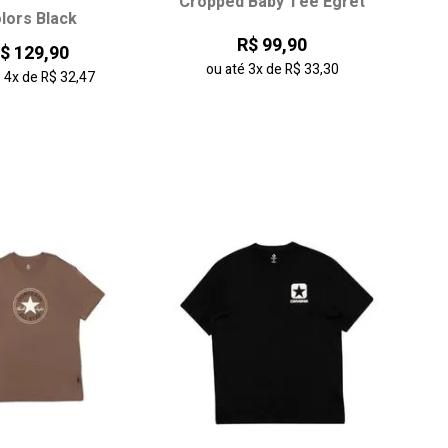
Cropped Baby Tee Egret
lors Black
M
G
GG
PP
P
M
G
R$ 99,90
$ 129,90
ou até
3x
de
R$ 33,30
é
4x
de
R$ 32,47
onar ao carrinho
adicionar ao carrinho