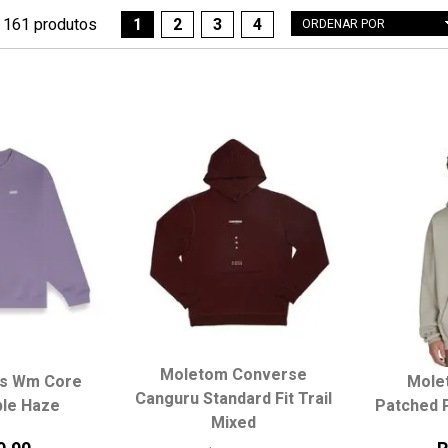
161 produtos
1
2
3
4
ORDENAR POR
Menor Preço
Maior Preço
Mais vendidos
Melhores avaliações
A - Z
Z - A
Data de lançamento
Melhor Desconto
Moletom Converse
s Wm Core
Mole
Canguru Standard Fit Trail
ple Haze
Patched 
Mixed