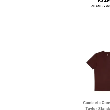
R$ 29
ou até
9x
d
Camiseta Con
Escolha seu
Taylor Standa