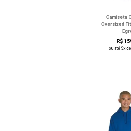
Camiseta 
Escolha seu
Oversized Fi
Egr
PP
P
R$ 15
GG
ou até
5x
d
adicionar ao