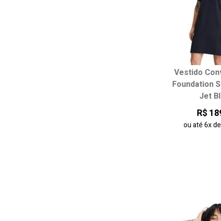
Vestido Con
Escolha seu
Foundation S
Jet B
P
M
R$ 18
ou até
6x
d
adicionar ao