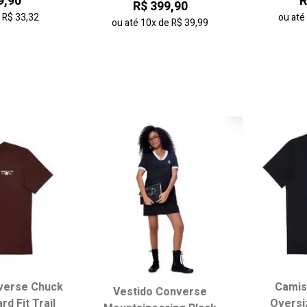
9,90
R
R$ 399,90
e
R$ 33,32
ou at
ou até
10x
de
R$ 39,99
verse Chuck
Camis
Vestido Converse
 tamanho:
Escolha seu tamanho:
Escol
rd Fit Trail
Oversi