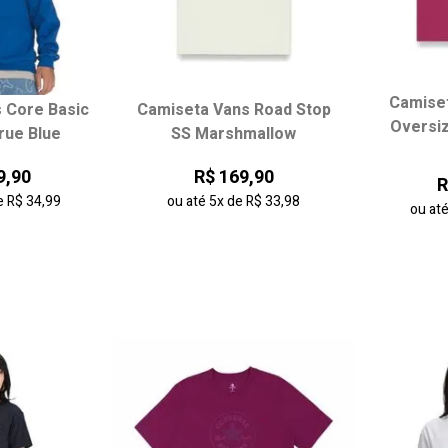
Camiset
 Core Basic
Camiseta Vans Road Stop
 tamanho:
Escolha seu tamanho:
Escol
Oversiz
rue Blue
SS Marshmallow
M
G
PP
P
M
G
PP
9,90
R$ 169,90
R
e
R$ 34,99
ou até
5x
de
R$ 33,98
ou at
 carrinho
adicionar ao carrinho
adici