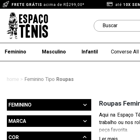
FRETE GRÁTIS
acima de R$299,00*
até
10X SE
Feminino
Masculino
Infantil
Converse All 
Feminino
Tipo
Roupas
Roupas Femin
FEMININO
Aqui na Espaço Tê
Outlet (7)
MARCA
trabalho ou nos ro
Produtos até 270 reais (97)
peça favorita.
Moletom Progressivo (19)
Adidas (43)
COR
Roupas (161)