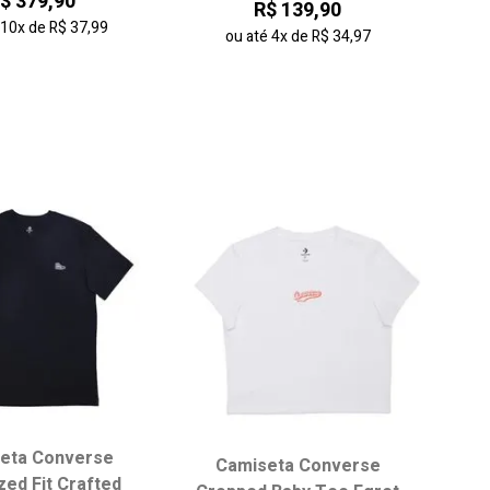
$ 379,90
R$ 139,90
é
10x
de
R$ 37,99
ou até
4x
de
R$ 34,97
eta Converse
Camiseta Converse
ha seu tamanho:
Escolha seu tamanho:
zed Fit Crafted