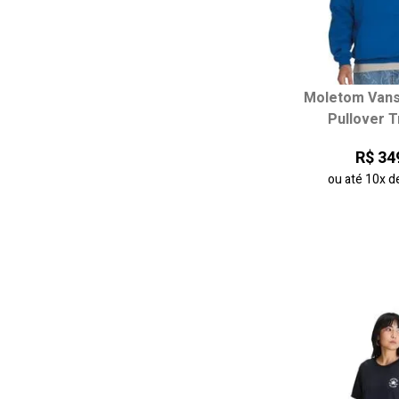
Moletom Vans
Escolha seu
Pullover T
PP
P
R$ 34
ou até
10x
d
adicionar ao