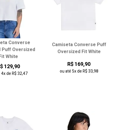
eta Converse
Camiseta Converse Puff
ha seu tamanho:
Escolha seu tamanho:
 Puff Oversized
Oversized Fit White
Fit White
P
M
G
PP
P
M
G
R$ 169,90
$ 129,90
ou até
5x
de
R$ 33,98
é
4x
de
R$ 32,47
onar ao carrinho
adicionar ao carrinho