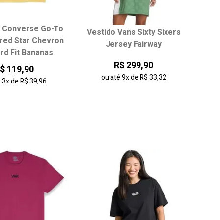
 Converse Go-To
Vestido Vans Sixty Sixers
ha seu tamanho:
Escolha seu tamanho:
red Star Chevron
Jersey Fairway
rd Fit Bananas
P
M
G
PP
P
M
G
R$ 299,90
$ 119,90
GG
ou até
9x
de
R$ 33,32
é
3x
de
R$ 39,96
onar ao carrinho
adicionar ao carrinho