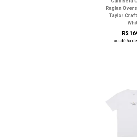
Camiseta 
Raglan Overs
Escolha seu
Taylor Craf
P
M
Whi
R$ 16
ou até
5x
d
adicionar ao