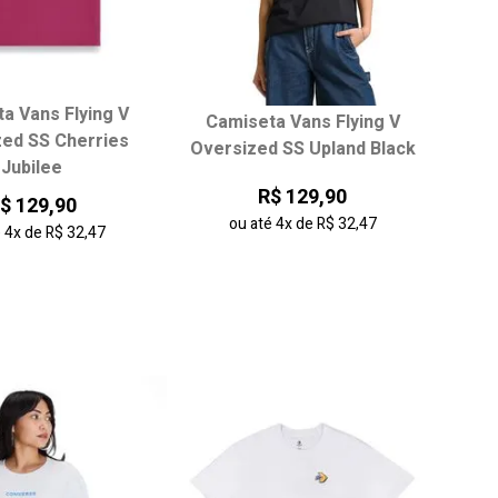
a Vans Flying V
Camiseta Vans Flying V
ha seu tamanho:
Escolha seu tamanho:
ed SS Cherries
Oversized SS Upland Black
Jubilee
P
M
G
P
M
G
R$ 129,90
$ 129,90
GG
ou até
4x
de
R$ 32,47
é
4x
de
R$ 32,47
onar ao carrinho
adicionar ao carrinho