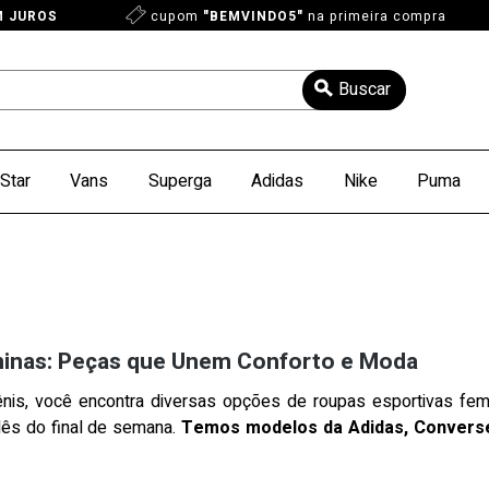
M JUROS
cupom
"BEMVINDO5"
na primeira compra
Star
Vans
Superga
Adidas
Nike
Puma
inas: Peças que Unem Conforto e Moda
nis, você encontra diversas opções de roupas esportivas femin
lês do final de semana.
Temos modelos da Adidas, Converse