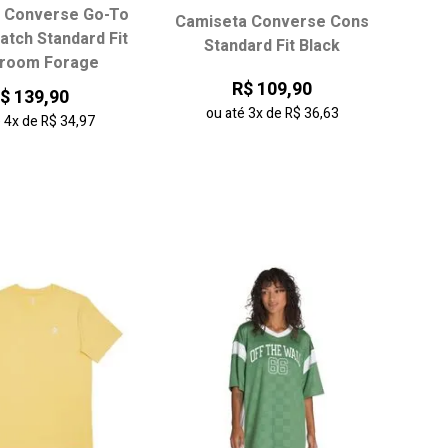
 Converse Go-To
Camiseta Converse Cons
ha seu tamanho:
Escolha seu tamanho:
Patch Standard Fit
Standard Fit Black
room Forage
P
M
G
PP
P
M
G
R$ 109,90
$ 139,90
GG
ou até
3x
de
R$ 36,63
é
4x
de
R$ 34,97
onar ao carrinho
adicionar ao carrinho