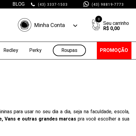
BLOG
(43) 3337-1503
(43) 98819-7773
0
Minha Conta
R$ 0,00
Minha Conta
Minhas Compras
Roupas
PROMOÇÃO
Redley
Perky
inas para usar no seu dia a dia, seja na faculdade, escola,
, Vans e outras grandes marcas
pra você escolher a sua