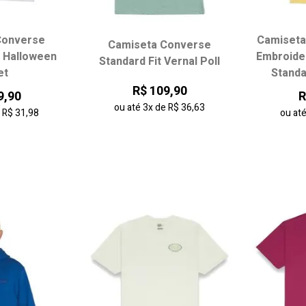
Converse
Camiseta
Camiseta Converse
 tamanho:
Escolha seu tamanho:
Escol
t Halloween
Embroide
Standard Fit Vernal Poll
et
Standa
M
G
PP
P
M
G
PP
R$ 109,90
9,90
R
ou até
3x
de
R$ 36,63
e
R$ 31,98
ou at
 carrinho
adicionar ao carrinho
adici