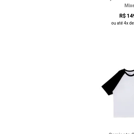
Mix
P
M
R$ 14
ou até
4x
d
adicionar ao