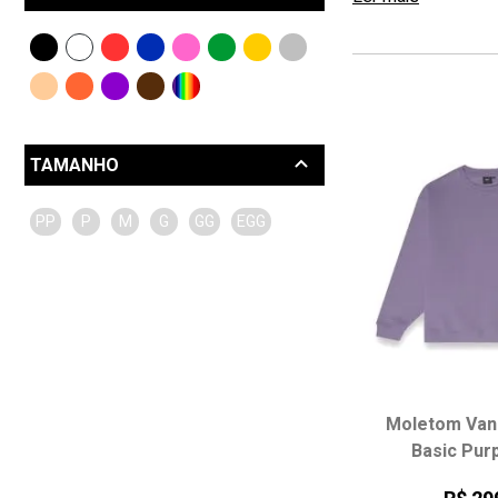
Converse (82)
JanSport (1)
Nike (4)
Puma (2)
Vans (29)
TAMANHO
PP
P
M
G
GG
EGG
Moletom Van
Basic Pur