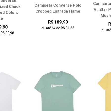
Converse
Camiseta
Camiseta Converse Polo
ized Chuck
 tamanho:
Escolha seu tamanho:
Escol
All Star 
Cropped Listrada Flame
ted Colors
Mush
G
GG
PP
P
M
G
PP
te
R$ 189,90
R
9,90
ou até
6x
de
R$ 31,65
ou at
e
R$ 33,98
 carrinho
adicionar ao carrinho
adici