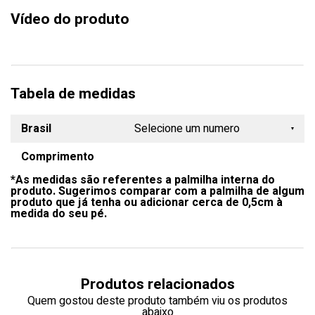
Vídeo do produto
Tabela de medidas
Brasil
Selecione um numero
Comprimento
34
*As medidas são referentes a palmilha interna do
35
produto. Sugerimos comparar com a palmilha de algum
produto que já tenha ou adicionar cerca de 0,5cm à
36
medida do seu pé.
37
38
Produtos relacionados
39
Quem gostou deste produto também viu os produtos
abaixo