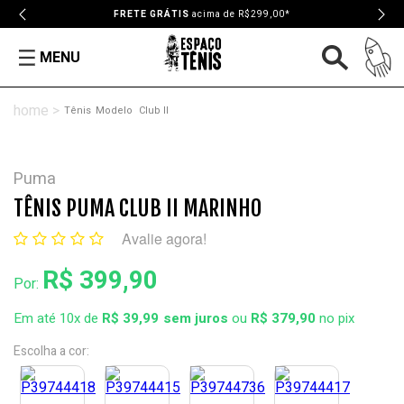
FRETE GRÁTIS
acima de R$299,00*
MENU
Tênis
Modelo
Club II
Puma
TÊNIS PUMA CLUB II MARINHO
Avalie agora!
R$ 399,90
Por:
Em até 10x de
R$ 39,99
ou
R$ 379,90
no pix
Escolha a cor: