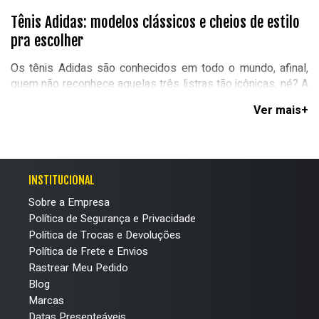
Tênis Adidas: modelos clássicos e cheios de estilo
pra escolher
Os tênis Adidas são conhecidos em todo o mundo, afinal,
quem não reconhece aquelas três listras tão icônicas, né? A
marca alemã conta com verdadeiros clássicos que
combinam com qualquer ocasião, do trabalho ao rolê,
você
tem tênis confortáveis e super estilosos
.
Por aqui é possível encontrar as principais linhas de
INSTITUCIONAL
calçados da empresa, como o tradicional Superstar ou o
lendário Stan Smith. Contamos com uma grande variedade
Sobre a Empresa
de modelos e tamanhos pra você escolher o seu preferido.
Política de Segurança e Privacidade
Política de Trocas e Devoluções
Encontre modelos de cano baixo, alto e plataforma que vão
Política de Frete e Envios
ficar perfeitos nos seus looks, além de garantirem o
Rastrear Meu Pedido
máximo de conforto pros seus pés durante o dia.
Blog
Marcas
Datas Presenteáveis