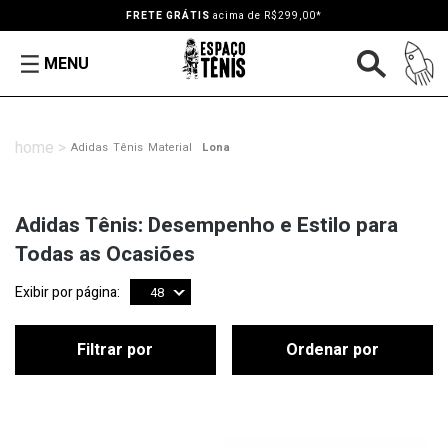
FRETE GRÁTIS
acima de R$299,00*
MENU
Adidas
Tênis
Material
Lona
Adidas Tênis: Desempenho e Estilo para
Todas as Ocasiões
Exibir por página:
48
Filtrar por
Ordenar por