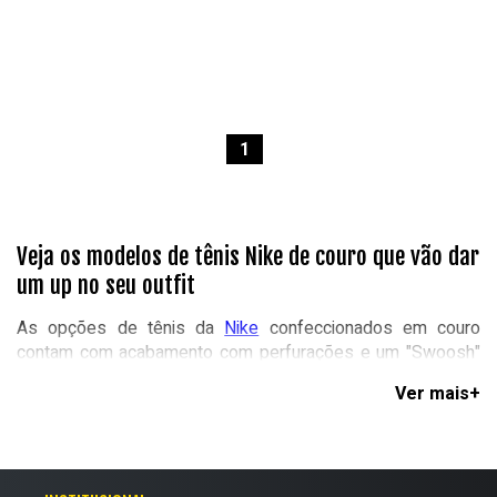
1
Veja os modelos de tênis Nike de couro que vão dar
um up no seu outfit
As opções de tênis da
Nike
confeccionados em couro
contam com acabamento com perfurações e um "Swoosh"
em colorways e estampas surpreendentes, que tornarão o
seu look único. Esteja sempre preparado para qualquer
desafio com os calçados reforçados e práticos da marca
preferida do streetwear.