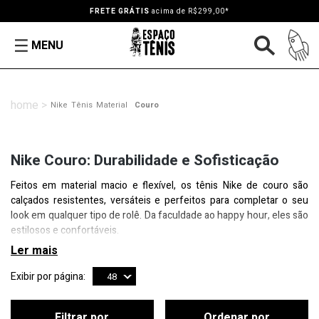
FRETE GRÁTIS
acima de R$299,00*
MENU
Nike
Tênis
Material
Couro
Nike Couro: Durabilidade e Sofisticação
Feitos em material macio e flexível, os tênis Nike de couro são
calçados resistentes, versáteis e perfeitos para completar o seu
look em qualquer tipo de rolê. Da faculdade ao happy hour, eles são
estilosos e confortáveis.
Exibir por página:
48
Filtrar por
Ordenar por