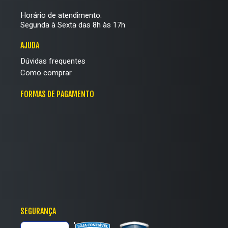
Vision;
Legacy;
Royale 2;
Chron.
Horário de atendimento:
Segunda à Sexta das 8h às 17h
São opções de tênis Nike em couro em versões de cano
AJUDA
baixo, cano médio e plataforma. Explore a variedade de
produtos em nosso site!
Dúvidas frequentes
Como comprar
Tênis Nike de couro que unem conforto, praticidade e estilo
Perfeitos para os visuais esportivos, os
tênis Nike Air Max
FORMAS DE PAGAMENTO
possuem um design imponente que carrega um estilo
potente com seu material em couro premium e sola com
amortecedores com Tecnologia Nike Air.
Eles vão te acompanhar nas suas atividades físicas,
trabalho e faculdade ou, até mesmo, nos rolês aos fins de
semana. Com
modelagens marcantes e conforto
superior,
os calçados se tornam ainda mais práticos com o
cabedal estruturado em couro.
SEGURANÇA
Continue navegando em nosso site e aproveite a nossa
'