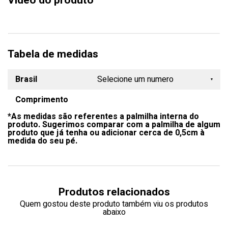
Vídeo do produto
Tabela de medidas
Brasil
Selecione um numero
Comprimento
34
*As medidas são referentes a palmilha interna do
35
produto. Sugerimos comparar com a palmilha de algum
produto que já tenha ou adicionar cerca de 0,5cm à
36
medida do seu pé.
37
38
Produtos relacionados
39
Quem gostou deste produto também viu os produtos
abaixo
40