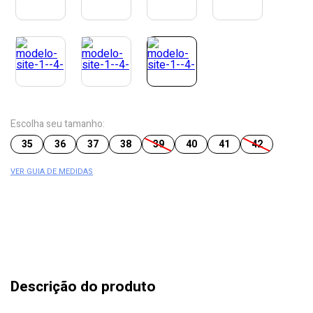
Escolha seu tamanho:
35
36
37
38
39
40
41
42
VER GUIA DE MEDIDAS
Descrição do produto