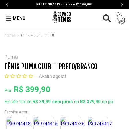
FRETE GRÁTIS
acima de R$299,00*
MENU
Tênis
Modelo
Club II
Puma
TÊNIS PUMA CLUB II PRETO/BRANCO
Avalie agora!
R$ 399,90
Por:
Em até 10x de
R$ 39,99
ou
R$ 379,90
no pix
Escolha a cor: