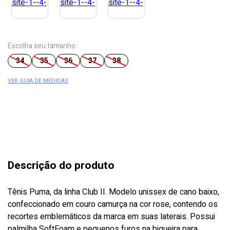
Escolha seu tamanho:
34
35
36
37
38
VER GUIA DE MEDIDAS
Descrição do produto
Tênis Puma, da linha Club II. Modelo unissex de cano baixo,
confeccionado em couro camurça na cor rose, contendo os
recortes emblemáticos da marca em suas laterais. Possui
palmilha SoftFoam e pequenos furos na biqueira para