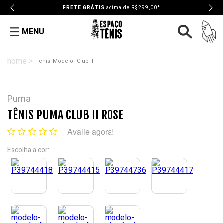
FRETE GRÁTIS
acima de R$299,00*
MENU
Tênis
Modelo
Club II
Puma
TÊNIS PUMA CLUB II ROSE
Avalie agora!
Escolha a cor: