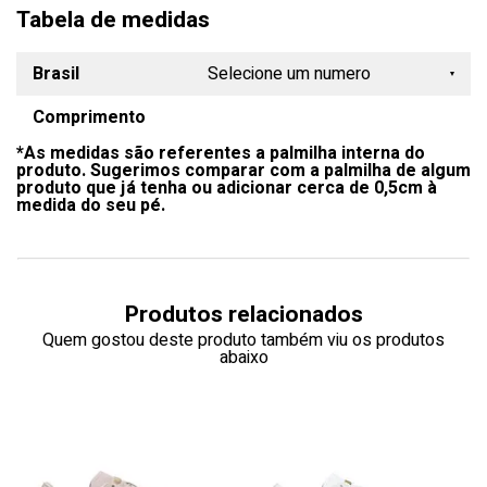
Tabela de medidas
Brasil
Selecione um numero
Comprimento
34
*As medidas são referentes a palmilha interna do
35
produto. Sugerimos comparar com a palmilha de algum
produto que já tenha ou adicionar cerca de 0,5cm à
36
medida do seu pé.
37
38
Produtos relacionados
39
Quem gostou deste produto também viu os produtos
abaixo
40
41
42