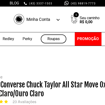
BLOG
(43) 3337-1503
(43) 98819-7773
0
Minha Conta
R$ 0,00
Minha Conta
Minhas Compras
Roupas
PROMOÇÃO
Redley
Perky
se
 Converse Chuck Taylor All Star Move O
Claro/Ouro Claro
23 Avaliações