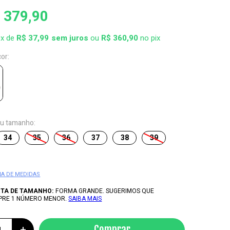
 379,90
0x de
R$ 37,99
ou
R$ 360,90
no pix
cor:
eu tamanho:
34
35
36
37
38
39
IA DE MEDIDAS
RTA DE TAMANHO:
FORMA GRANDE. SUGERIMOS QUE
PRE 1 NÚMERO MENOR.
SAIBA MAIS
+
Comprar