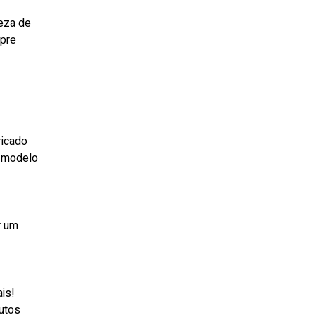
reza de
mpre
ricado
e modelo
r um
is!
utos