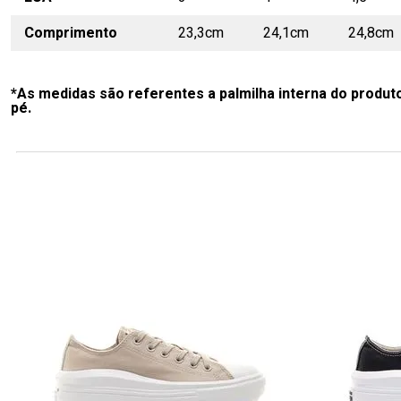
Comprimento
23,3cm
24,1cm
24,8cm
*As medidas são referentes a palmilha interna do produt
pé.