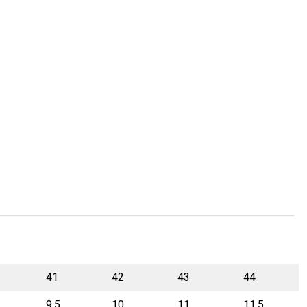
41
42
43
44
9,5
10
11
11,5