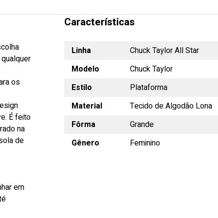
Características
scolha
Linha
Chuck Taylor All Star
 qualquer
Modelo
Chuck Taylor
ara os
Estilo
Plataforma
design
Material
Tecido de Algodão Lona
. É feito
Fôrma
Grande
urado na
sola de
Gênero
Feminino
nhar em
té