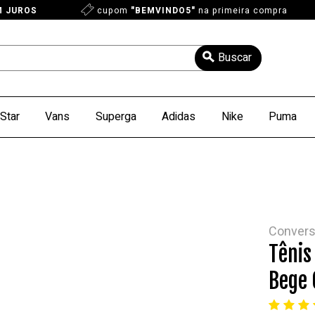
M JUROS
cupom
"BEMVINDO5"
na primeira compra
Star
Vans
Superga
Adidas
Nike
Puma
Conver
Tênis
Bege 