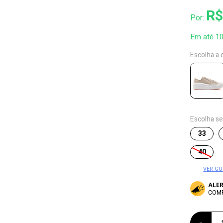
R$
Por:
Em até 1
Escolha a 
Escolha s
33
40
VER GU
ALE
COM
-