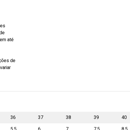
res
 de
 em até
ações de
variar
36
37
38
39
40
5,5
6
7
7,5
8,5