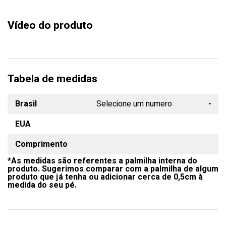
Vídeo do produto
Tabela de medidas
Brasil
Selecione um numero
EUA
33
Comprimento
34
*As medidas são referentes a palmilha interna do
35
produto. Sugerimos comparar com a palmilha de algum
produto que já tenha ou adicionar cerca de 0,5cm à
36
medida do seu pé.
37
38