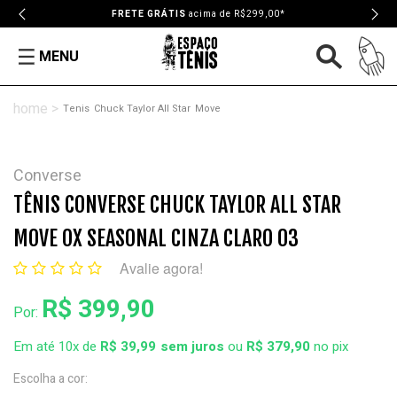
FRETE GRÁTIS
acima de R$299,00*
MENU
Tenis
Chuck Taylor All Star
Move
Converse
TÊNIS CONVERSE CHUCK TAYLOR ALL STAR
MOVE OX SEASONAL CINZA CLARO 03
Avalie agora!
R$ 399,90
Por:
Em até 10x de
R$ 39,99
ou
R$ 379,90
no pix
Escolha a cor: