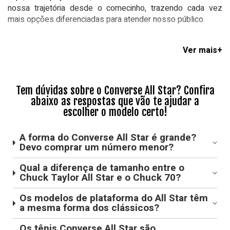
nossa trajetória desde o comecinho, trazendo cada vez
mais opções diferenciadas para atender nosso público.
Após tomar conta das quadras de basquete, o
All Star
começou a invadir o mundo da música! Alguns artistas do
pop, punk e rock, como Elvis Presley, Madonna, Kurt Cobain
e Ramones foram flagrados usando os famosos
Chuck
Tem dúvidas sobre o Converse All Star? Confira
Taylor
em seus shows e em momentos despretensiosos.
abaixo as respostas que vão te ajudar a
escolher o modelo certo!
Evoluindo a cada geração, a marca criou tantos lançamentos
incríveis de All Star que o mundo se tornou pequeno para
A forma do Converse All Star é grande?
ela. Quer conferir os modelos de maior sucesso? Na
Devo comprar um número menor?
Espaço Tênis, é fácil encontrar. Vamos lá?
Qual a diferença de tamanho entre o
Chuck Taylor All Star e o Chuck 70?
Como escolher um tênis Converse na Espaço Tênis?
Os modelos de plataforma do All Star têm
Disponibilizamos diversas opções de Converse em nosso
a mesma forma dos clássicos?
site: para você andar por aí com um visual cool e descolado,
usando desde os tradicionais Chuck Taylor All Star até as
Os tênis Converse All Star são