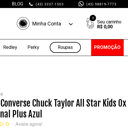
BLOG
(43) 3337-1503
(43) 98819-7773
0
Minha Conta
R$ 0,00
Minha Conta
Minhas Compras
Roupas
PROMOÇÃO
Redley
Perky
se
 Converse Chuck Taylor All Star Kids Ox
nal Plus Azul
Avalie agora!