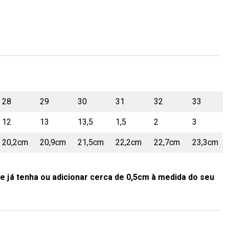
28
29
30
31
32
33
12
13
13,5
1,5
2
3
20,2cm
20,9cm
21,5cm
22,2cm
22,7cm
23,3cm
e já tenha ou adicionar cerca de 0,5cm à medida do seu