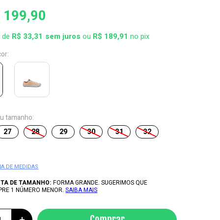
 199,90
x de
R$ 33,31
ou
R$ 189,91
no pix
cor:
eu tamanho:
27
28
29
30
31
32
IA DE MEDIDAS
RTA DE TAMANHO:
FORMA GRANDE. SUGERIMOS QUE
PRE 1 NÚMERO MENOR.
SAIBA MAIS
+
Comprar