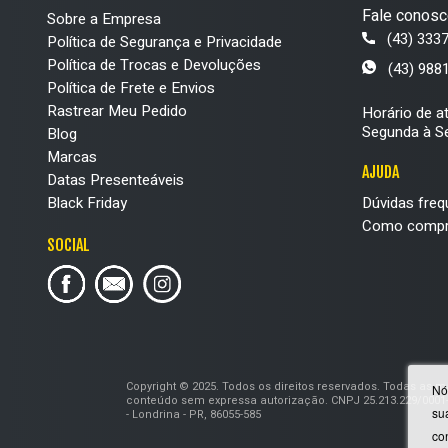
Fale conosc
Sobre a Empresa
(43) 333
Política de Segurança e Privacidade
Política de Trocas e Devoluções
(43) 988
Política de Frete e Envios
Rastrear Meu Pedido
Horário de a
Segunda à Se
Blog
Marcas
AJUDA
Datas Presenteáveis
Black Friday
Dúvidas freq
Como compr
SOCIAL
Copyright © 2025. Todos os direitos reservados. Todas as 
Nó
conteúdo sem expressa autorização. CNPJ 25.213.229/0001-
su
- Londrina - PR, 86055-585
co