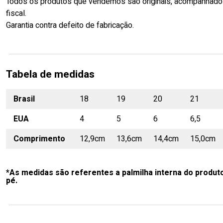
Todos os produtos que vendemos são originais, acompanhado
fiscal.
Garantia contra defeito de fabricação.
Tabela de medidas
Brasil
18
19
20
21
EUA
4
5
6
6,5
Comprimento
12,9cm
13,6cm
14,4cm
15,0cm
*As medidas são referentes a palmilha interna do produt
pé.