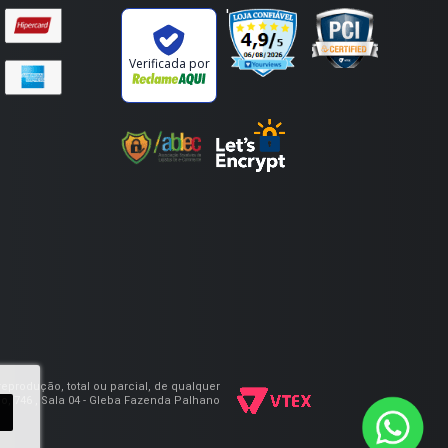
'
Verificada por
eprodução, total ou parcial, de qualquer
, 746 , Sala 04 - Gleba Fazenda Palhano