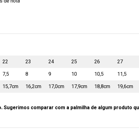
s de nota
22
23
24
25
26
27
7,5
8
9
10
10,5
11,5
15,7cm
16,2cm
17,0cm
17,9cm
18,8cm
19,6cm
o. Sugerimos comparar com a palmilha de algum produto qu