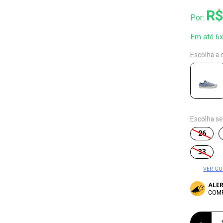
R$
Por:
Em até 6
Escolha a 
Escolha s
26
33
VER GU
ALE
COM
-