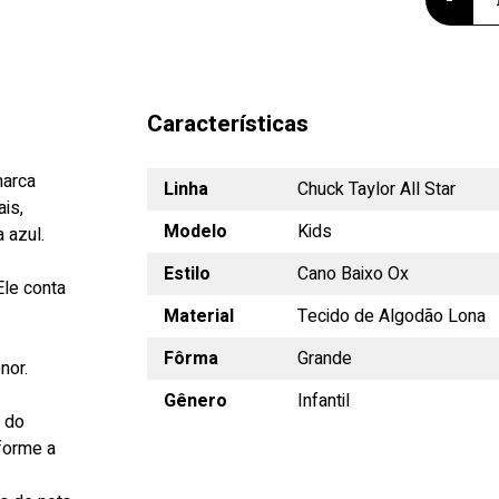
Características
marca
Linha
Chuck Taylor All Star
is,
Modelo
Kids
 azul.
Estilo
Cano Baixo Ox
Ele conta
Material
Tecido de Algodão Lona
Fôrma
Grande
nor.
Gênero
Infantil
s do
forme a