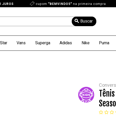
M JUROS
cupom
"BEMVINDO5"
na primeira compra
Star
Vans
Superga
Adidas
Nike
Puma
Conver
Tênis
Seaso