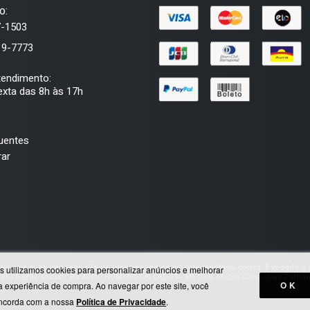
o:
7-1503
19-7773
tendimento:
xta das 8h às 17h
uentes
ar
marcas e suas imagens são de propriedade de seus respectivos donos. É vedada a r
s utilizamos cookies para personalizar anúncios e melhorar
35 | Razão social : RICARDO HUMMIG CALCADOS - ME Rod. Mabio Gonçalves Palhano
OK
a experiência de compra. Ao navegar por este site, você
ncorda com a nossa
Política de Privacidade
.