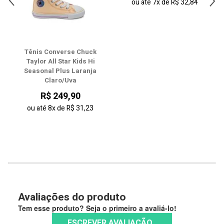
28
ou até
7x
de
R$ 32,84
29
30
Tênis Converse Chuck
Taylor All Star Kids Hi
31
Seasonal Plus Laranja
Claro/Uva
32
R$ 249,90
33
ou até
8x
de
R$ 31,23
Avaliações do produto
Tem esse produto? Seja o primeiro a avaliá-lo!
ESCREVER AVALIAÇÃO...