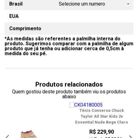
Brasil
Selecione um numero
EUA
18
Comprimento
19
*As medidas são referentes a palmilha interna do
20
produto. Sugerimos comparar com a palmilha de algum
produto que já tenha ou adicionar cerca de 0,5cm à
21
medida do seu pé.
22
23
Produtos relacionados
24
Quem gostou deste produto também viu os produtos
abaixo
25
Tênis Converse Chuck
26
l
Taylor All Star Kids 2v
a
Essential Nude Bege Claro
27
R$ 229,90