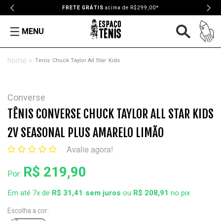
FRETE GRÁTIS
acima de R$299,00*
MENU
Tenis
Chuck Taylor All Star
Kids
Converse
TÊNIS CONVERSE CHUCK TAYLOR ALL STAR KIDS
2V SEASONAL PLUS AMARELO LIMÃO
Avalie agora!
R$ 219,90
Por:
Em até 7x de
R$ 31,41
ou
R$ 208,91
no pix
Escolha a cor: