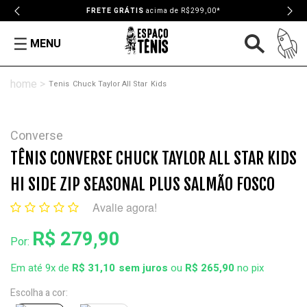
FRETE GRÁTIS
acima de R$299,00*
MENU
Tenis
Chuck Taylor All Star
Kids
Converse
TÊNIS CONVERSE CHUCK TAYLOR ALL STAR KIDS
HI SIDE ZIP SEASONAL PLUS SALMÃO FOSCO
Avalie agora!
R$ 279,90
Por:
Em até 9x de
R$ 31,10
ou
R$ 265,90
no pix
Escolha a cor: