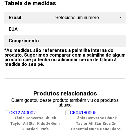
Tabela de medidas
Brasil
Selecione um numero
EUA
18
Comprimento
19
*As medidas são referentes a palmilha interna do
20
produto. Sugerimos comparar com a palmilha de algum
produto que já tenha ou adicionar cerca de 0,5cm à
21
medida do seu pé.
22
23
Produtos relacionados
24
Quem gostou deste produto também viu os produtos
abaixo
25
Tênis Converse Chuck
Tênis Converse Chuck
26
Taylor All Star Kids 2v Gum
Taylor All Star Kids 2v
Guarded Trufa
Essential Nude Bege Claro