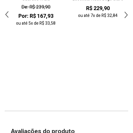
27
De: R$ 239,90
R$ 229,90
Por: R$ 167,93
28
ou até
7x
de
R$ 32,84
ou até
5x
de
R$ 33,58
29
30
31
32
33
Avaliações do produto