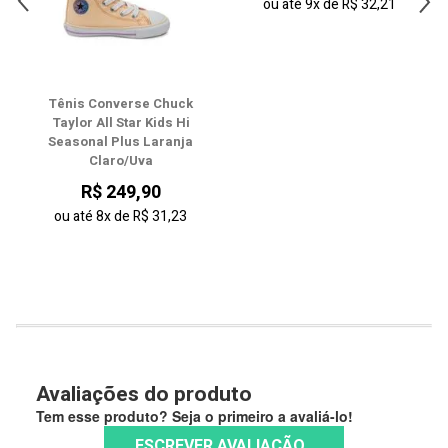
28
ou até
9x
de
R$ 32,21
29
30
Tênis Converse Chuck
Taylor All Star Kids Hi
31
Seasonal Plus Laranja
Claro/Uva
32
R$ 249,90
33
ou até
8x
de
R$ 31,23
Avaliações do produto
Tem esse produto? Seja o primeiro a avaliá-lo!
ESCREVER AVALIAÇÃO...