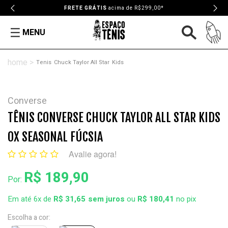
FRETE GRÁTIS
acima de R$299,00*
MENU
Tenis
Chuck Taylor All Star
Kids
Converse
TÊNIS CONVERSE CHUCK TAYLOR ALL STAR KIDS
OX SEASONAL FÚCSIA
Avalie agora!
R$ 189,90
Por:
Em até 6x de
R$ 31,65
ou
R$ 180,41
no pix
Escolha a cor: