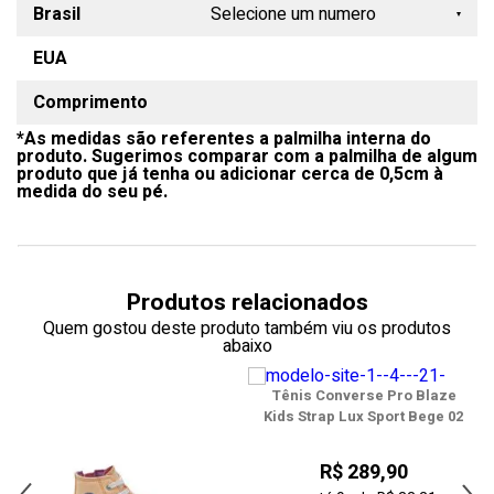
Brasil
Selecione um numero
EUA
18
Comprimento
19
*As medidas são referentes a palmilha interna do
20
produto. Sugerimos comparar com a palmilha de algum
produto que já tenha ou adicionar cerca de 0,5cm à
21
medida do seu pé.
22
23
Produtos relacionados
24
Quem gostou deste produto também viu os produtos
abaixo
25
Tênis Converse Pro Blaze
26
Kids Strap Lux Sport Bege 02
o
27
R$ 289,90