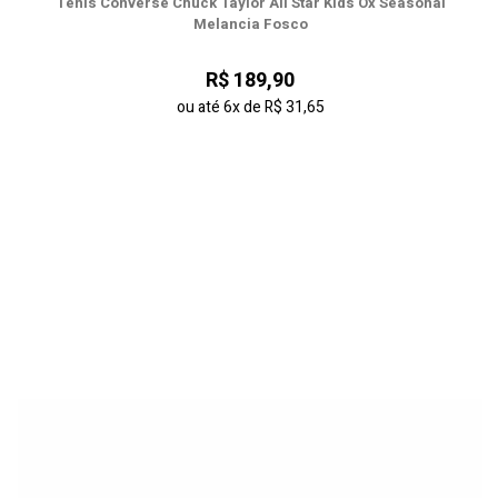
Tênis Converse Chuck Taylor All Star Kids Ox Seasonal
Melancia Fosco
R$ 189,90
ou até
6x
de
R$ 31,65