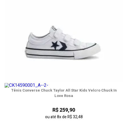
Tênis Converse Chuck Taylor All Star Kids Velcro Chuck In
Love Rosa
Tênis Converse Star Player 76 Kids 3v Essential
Branco/Marinho
R$ 259,90
R$ 259,90
ou até
8x
de
R$ 32,48
ou até
8x
de
R$ 32,48