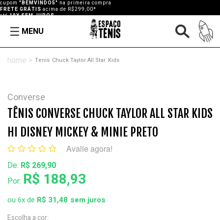
cupom
"BEMVINDO5"
na primeira compra
FRETE GRÁTIS
acima de R$299,00*
até
10X SEM JUROS
MENU
Tenis
Chuck Taylor All Star
Kids
Converse
TÊNIS CONVERSE CHUCK TAYLOR ALL STAR KIDS
HI DISNEY MICKEY & MINIE PRETO
Avalie agora!
De:
R$ 269,90
R$ 188,93
Por:
ou
6
x
de
R$ 31,48
Escolha a cor: