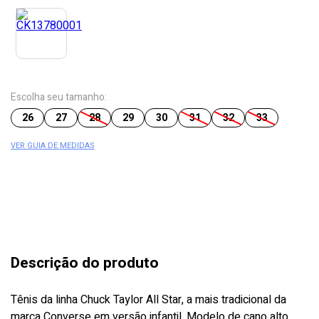
Escolha seu tamanho:
26
27
28
29
30
31
32
33
VER GUIA DE MEDIDAS
Descrição do produto
Tênis da linha Chuck Taylor All Star, a mais tradicional da
marca Converse em versão infantil. Modelo de cano alto,