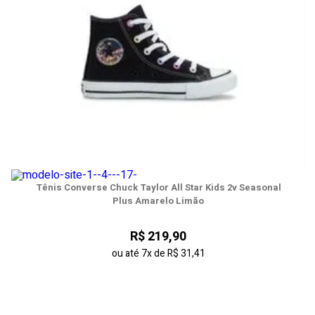
Tênis Converse Chuck Taylor All Star Kids 2v Seasonal
Plus Amarelo Limão
Tênis Converse Chuck Taylor All Star Kids Hi Beads Preto
R$ 219,90
R$ 249,90
ou até
7x
de
R$ 31,41
ou até
8x
de
R$ 31,23