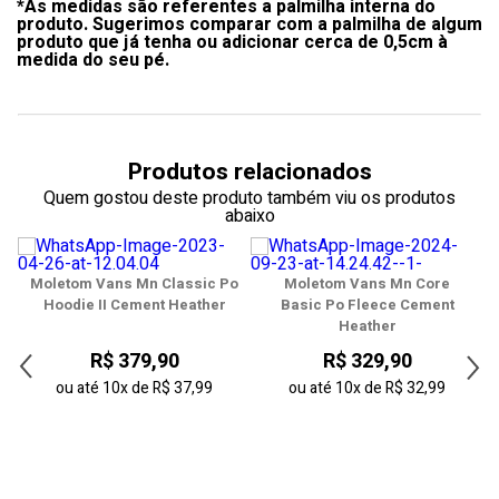
*As medidas são referentes a palmilha interna do
35
produto. Sugerimos comparar com a palmilha de algum
produto que já tenha ou adicionar cerca de 0,5cm à
36
medida do seu pé.
37
38
Produtos relacionados
39
Quem gostou deste produto também viu os produtos
abaixo
40
41
Moletom Vans Mn Classic Po
Moletom Vans Mn Core
Hoodie II Cement Heather
Basic Po Fleece Cement
42
Heather
R$ 379,90
R$ 329,90
43
ou até
10x
de
R$ 37,99
ou até
10x
de
R$ 32,99
44