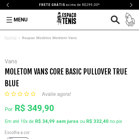
FRETE GRÁTIS
acima de R$299,00*
MENU
Roupas
Modelos
Moletom Vans
Vans
MOLETOM VANS CORE BASIC PULLOVER TRUE
BLUE
Avalie agora!
R$ 349,90
Por:
Em até 10x de
R$ 34,99
ou
R$ 332,40
no pix
Escolha a cor: