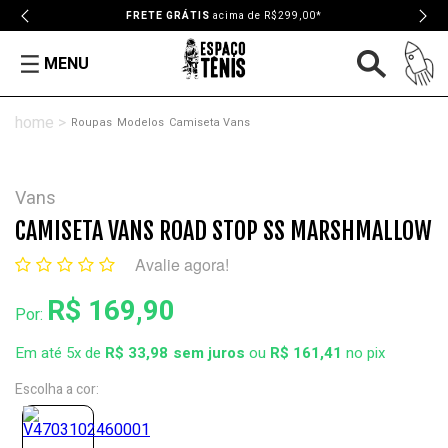
FRETE GRÁTIS
acima de R$299,00*
MENU
Roupas
Modelos
Camiseta Vans
Vans
CAMISETA VANS ROAD STOP SS MARSHMALLOW
Avalie agora!
R$ 169,90
Por:
Em até 5x de
R$ 33,98
ou
R$ 161,41
no pix
Escolha a cor: