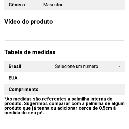
Gênero
Masculino
Vídeo do produto
Tabela de medidas
Brasil
Selecione um numero
EUA
33
Comprimento
34
*As medidas são referentes a palmilha interna do
35
produto. Sugerimos comparar com a palmilha de algum
produto que já tenha ou adicionar cerca de 0,5cm à
36
medida do seu pé.
37