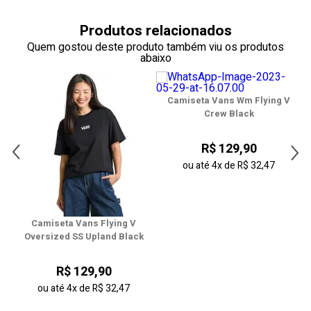
38
Produtos relacionados
39
Quem gostou deste produto também viu os produtos
abaixo
40
41
Camiseta Vans Wm Flying V
Crew Black
42
R$ 129,90
43
ou até
4x
de
R$ 32,47
44
Camiseta Vans Flying V
Oversized SS Upland Black
R$ 129,90
ou até
4x
de
R$ 32,47