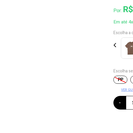
R$
Por:
Em até 4
Escolha a 
Escolha s
PP
VER GU
-