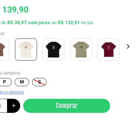
 139,90
x de
R$ 34,97
ou
R$ 132,91
no pix
cor:
eu tamanho:
P
M
G
IA DE MEDIDAS
+
Comprar