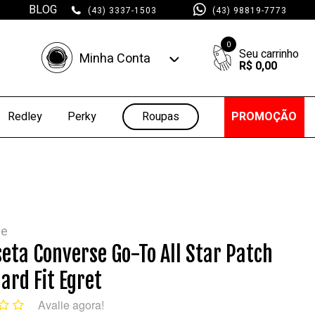
BLOG
(43) 3337-1503
(43) 98819-7773
0
Minha Conta
R$ 0,00
Minha Conta
Minhas Compras
Roupas
PROMOÇÃO
Redley
Perky
se
eta Converse Go-To All Star Patch
ard Fit Egret
Avalie agora!