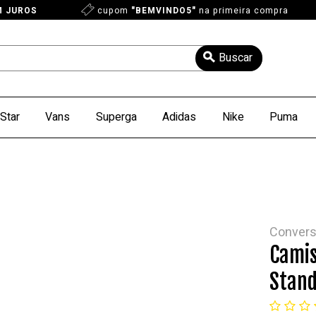
M JUROS
cupom
"BEMVINDO5"
na primeira compra
Star
Vans
Superga
Adidas
Nike
Puma
Conver
Camis
Stand