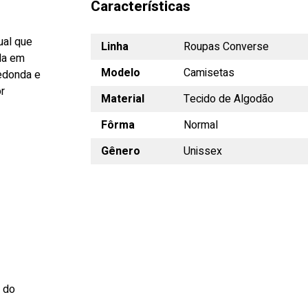
Características
ual que
Linha
Roupas Converse
da em
Modelo
Camisetas
redonda e
r
Material
Tecido de Algodão
Fôrma
Normal
Gênero
Unissex
s do