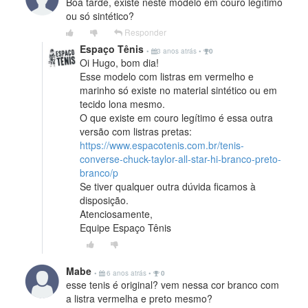
Boa tarde, existe neste modelo em couro legítimo
ou só sintético?
Responder
Espaço Tênis
•
3 anos atrás
•
0
Oi Hugo, bom dia!
Esse modelo com listras em vermelho e
marinho só existe no material sintético ou em
tecido lona mesmo.
O que existe em couro legítimo é essa outra
versão com listras pretas:
https://www.espacotenis.com.br/tenis-
converse-chuck-taylor-all-star-hi-branco-preto-
branco/p
Se tiver qualquer outra dúvida ficamos à
disposição.
Atenciosamente,
Equipe Espaço Tênis
Mabe
•
6 anos atrás
•
0
esse tenis é original? vem nessa cor branco com
a listra vermelha e preto mesmo?