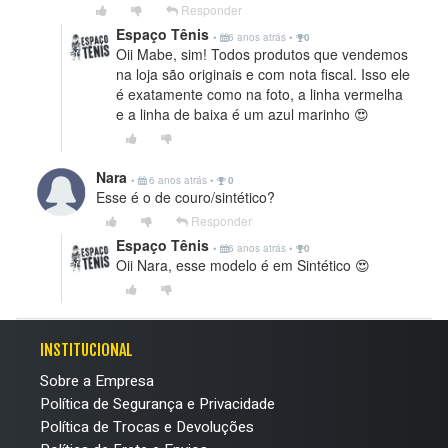
Responder
Espaço Tênis
•
6 anos atrás
•
0
Oii Mabe, sim! Todos produtos que vendemos
na loja são originais e com nota fiscal. Isso ele
é exatamente como na foto, a linha vermelha
e a linha de baixa é um azul marinho 😍
Nara
•
6 anos atrás
•
0
Esse é o de couro/sintético?
Responder
Espaço Tênis
•
6 anos atrás
•
0
Oii Nara, esse modelo é em Sintético 😍
INSTITUCIONAL
Sobre a Empresa
Política de Segurança e Privacidade
Política de Trocas e Devoluções