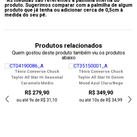
*As medidas são referentes a palmilha interna do
35
produto. Sugerimos comparar com a palmilha de algum
produto que já tenha ou adicionar cerca de 0,5cm à
36
medida do seu pé.
37
38
Produtos relacionados
39
Quem gostou deste produto também viu os produtos
abaixo
40
Tênis Converse Chuck
Tênis Converse Chuck
41
Taylor All Star Hi Seasonal
Taylor All Star Hi Denim
Caramelo Médio
Mood Azul Claro/Bege
42
R$ 279,90
R$ 349,90
43
ou até
9x
de
R$ 31,10
ou até
10x
de
R$ 34,99
44