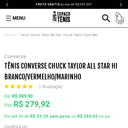
FRETE GRÁTIS
acima de R$299,00*
MENU
Tenis
Chuck Taylor All Star
Chuck Taylor Cano Alto
Converse
TÊNIS CONVERSE CHUCK TAYLOR ALL STAR HI
BRANCO/VERMELHO/MARINHO
1 Avaliação
De:
R$ 349,90
R$ 279,92
Por:
Em até 9x de
R$ 31,10
ou
R$ 265,92
no pix
Escolha a cor: