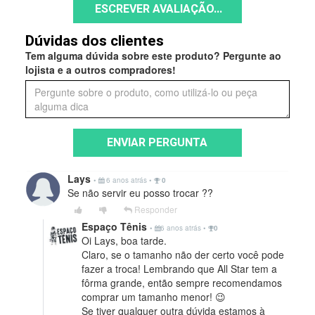
ESCREVER AVALIAÇÃO...
Dúvidas dos clientes
Tem alguma dúvida sobre este produto? Pergunte ao
lojista e a outros compradores!
ENVIAR PERGUNTA
Lays
•
6 anos atrás
•
0
Se não servir eu posso trocar ??
Responder
Espaço Tênis
•
6 anos atrás
•
0
Oi Lays, boa tarde.
Claro, se o tamanho não der certo você pode
fazer a troca! Lembrando que All Star tem a
fôrma grande, então sempre recomendamos
comprar um tamanho menor! 😉
Se tiver qualquer outra dúvida estamos à