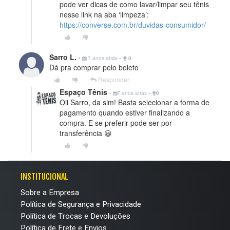
pode ver dicas de como lavar/limpar seu tênis
nesse link na aba ‘limpeza’:
https://converse.com.br/duvidas-consumidor/
Sarro L.
•
7 anos atrás
•
0
Dá pra comprar pelo boleto
Responder
Espaço Tênis
•
7 anos atrás
•
0
Oii Sarro, da sim! Basta selecionar a forma de
pagamento quando estiver finalizando a
compra. E se preferir pode ser por
transferência 😀
INSTITUCIONAL
Sobre a Empresa
Política de Segurança e Privacidade
Política de Trocas e Devoluções
Política de Frete e Envios