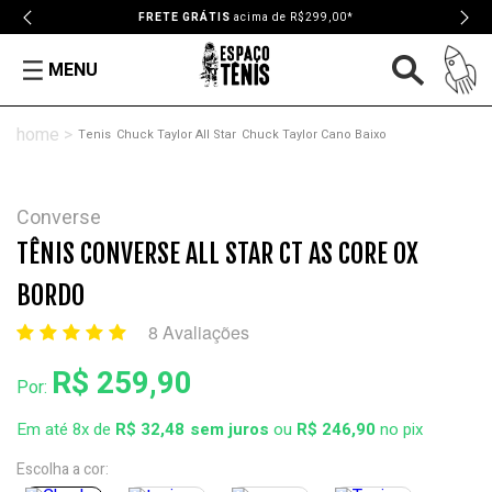
FRETE GRÁTIS
acima de R$299,00*
MENU
Tenis
Chuck Taylor All Star
Chuck Taylor Cano Baixo
Converse
TÊNIS CONVERSE ALL STAR CT AS CORE OX
BORDO
8 Avaliações
R$ 259,90
Por:
Em até 8x de
R$ 32,48
ou
R$ 246,90
no pix
Escolha a cor: