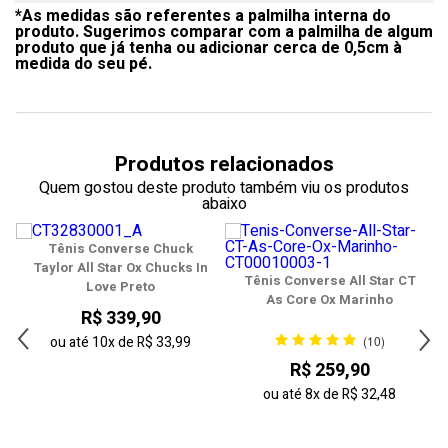
*As medidas são referentes a palmilha interna do
35
produto. Sugerimos comparar com a palmilha de algum
produto que já tenha ou adicionar cerca de 0,5cm à
36
medida do seu pé.
37
38
Produtos relacionados
39
Quem gostou deste produto também viu os produtos
abaixo
40
Tênis Converse Chuck
41
Taylor All Star Ox Chucks In
Tênis Converse All Star CT
Love Preto
As Core Ox Marinho
42
R$ 339,90
43
(10)
ou até
10x
de
R$ 33,99
R$ 259,90
44
ou até
8x
de
R$ 32,48