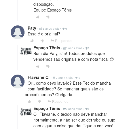
disposição.
Equipe Espaço Tênis
Paty
•
6 anos atrás
•
0
Esse é o original?
Responder
Espaço Tênis
•
6 anos atrás
•
0
Bom dia Paty, sim! Todos produtos que
vendemos são originais e com nota fiscal 😉
Flaviane C.
•
7 anos atrás
•
0
Oii.. como devo lava-lo? Esse Tecido mancha
com facilidade? Se manchar quais são os
procedimentos? Obrigada.
Responder
Espaço Tênis
•
7 anos atrás
•
0
Oii Flaviane, o tecido não deve manchar
normalmente, a não ser que derrube ou suje
com alguma coisa que danifique a cor. você