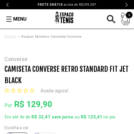
FRETE GRÁTIS
acima de R$299,00*
0
MENU
Roupas
Modelos
Camiseta Converse
Converse
CAMISETA CONVERSE RETRO STANDARD FIT JET
BLACK
Avalie agora!
R$ 129,90
Por:
Em até 4x de
R$ 32,47
ou
R$ 123,41
no pix
Escolha a cor: