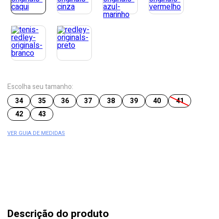
Escolha seu tamanho:
34
35
36
37
38
39
40
41
42
43
VER GUIA DE MEDIDAS
Descrição do produto