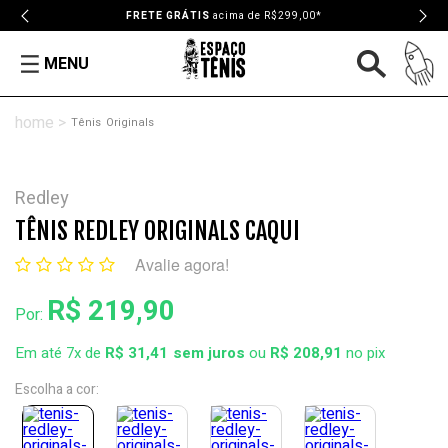
FRETE GRÁTIS
acima de R$299,00*
MENU
Tênis
Originals
Redley
TÊNIS REDLEY ORIGINALS CAQUI
Avalie agora!
R$ 219,90
Por:
Em até 7x de
R$ 31,41
ou
R$ 208,91
no pix
Escolha a cor: