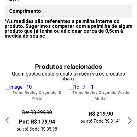
Comprimento
35
*As medidas são referentes a palmilha interna do
36
produto. Sugerimos comparar com a palmilha de algum
produto que já tenha ou adicionar cerca de 0,5cm à
37
medida do seu pé.
38
39
Produtos relacionados
40
Quem gostou deste produto também viu os produtos
abaixo
41
Tênis Redley Originals ID
Tênis Redley Originals Verde
42
Preto
Militar
43
De: R$ 299,90
R$ 219,90
Por: R$ 179,94
44
ou até
7x
de
R$ 31,41
ou até
5x
de
R$ 35,98