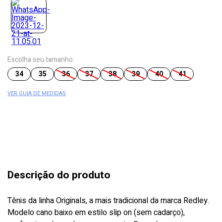
Escolha seu tamanho:
34
35
36
37
38
39
40
41
VER GUIA DE MEDIDAS
Descrição do produto
Tênis da linha Originals, a mais tradicional da marca Redley.
Modelo cano baixo em estilo slip on (sem cadarço),