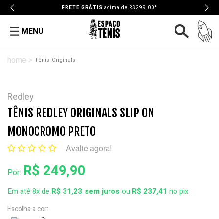
FRETE GRÁTIS
acima de R$299,00*
MENU
Tênis
Originals
Redley
TÊNIS REDLEY ORIGINALS SLIP ON
MONOCROMO PRETO
Avalie agora!
R$ 249,90
Por:
Em até 8x de
R$ 31,23
ou
R$ 237,41
no pix
Escolha a cor: