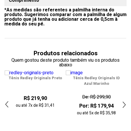
Comprimento
35
*As medidas são referentes a palmilha interna do
36
produto. Sugerimos comparar com a palmilha de algum
produto que já tenha ou adicionar cerca de 0,5cm à
37
medida do seu pé.
38
39
Produtos relacionados
40
Quem gostou deste produto também viu os produtos
abaixo
41
e
Tênis Redley Originals Preto
Tênis Redley Originals ID
42
Azul Marinho
43
De: R$ 299,90
R$ 219,90
44
Por: R$ 179,94
ou até
7x
de
R$ 31,41
ou até
5x
de
R$ 35,98