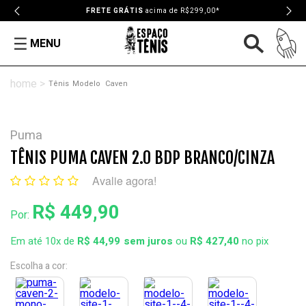
FRETE GRÁTIS
acima de R$299,00*
MENU
Tênis
Modelo
Caven
Puma
TÊNIS PUMA CAVEN 2.0 BDP BRANCO/CINZA
Avalie agora!
R$ 449,90
Por:
Em até 10x de
R$ 44,99
ou
R$ 427,40
no pix
Escolha a cor: