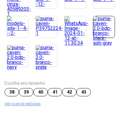
Escolha seu tamanho:
38
39
40
41
42
43
VER GUIA DE MEDIDAS