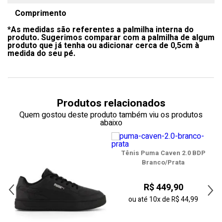
Comprimento
34
*As medidas são referentes a palmilha interna do
35
produto. Sugerimos comparar com a palmilha de algum
produto que já tenha ou adicionar cerca de 0,5cm à
36
medida do seu pé.
37
38
Produtos relacionados
39
Quem gostou deste produto também viu os produtos
abaixo
40
41
Tênis Puma Caven 2.0 BDP
Branco/Prata
42
R$ 449,90
43
ou até
10x
de
R$ 44,99
44