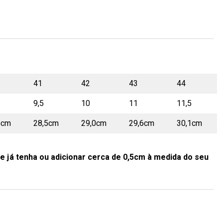
41
42
43
44
9,5
10
11
11,5
8cm
28,5cm
29,0cm
29,6cm
30,1cm
e já tenha ou adicionar cerca de 0,5cm à medida do seu