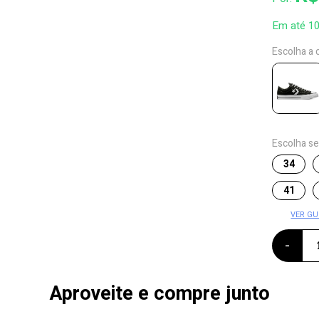
Em até 1
Escolha a 
Escolha s
34
41
VER GU
-
Aproveite e compre junto