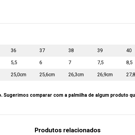
36
37
38
39
40
5,5
6
7
7,5
8,5
25,0cm
25,6cm
26,3cm
26,9cm
27,
o. Sugerimos comparar com a palmilha de algum produto qu
Produtos relacionados