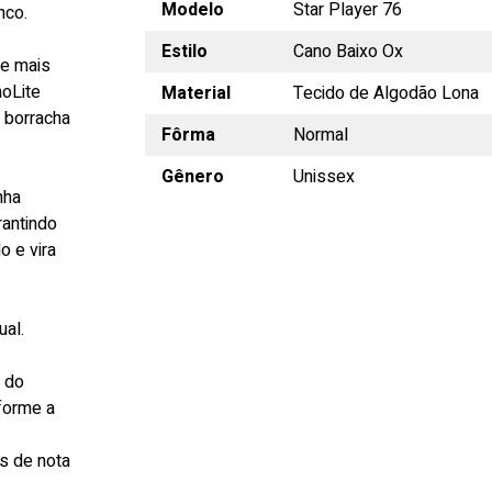
Modelo
Star Player 76
nco.
Estilo
Cano Baixo Ox
te mais
hoLite
Material
Tecido de Algodão Lona
 borracha
Fôrma
Normal
Gênero
Unissex
nha
rantindo
o e vira
al.
s do
forme a
s de nota