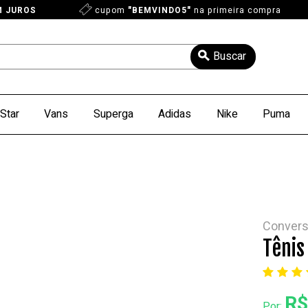
M JUROS
cupom
"BEMVINDO5"
na primeira compra
Star
Vans
Superga
Adidas
Nike
Puma
Conver
Tênis
R$
Por: