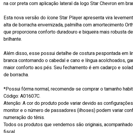
na cor preta com aplicação lateral da logo Star Chevron em bra
Esta nova versão do ícone Star Player apresenta vira levemen
alta de borracha envernizada, palmilha com amortecimento Ort
que proporciona conforto duradouro e biqueira mais robusta de
brilhante.
Além disso, esse possui detalhe de costura pespontada em li
branca contornando o cabedal e cano e língua acolchoados, ga
maior conforto aos pés. Seu fechamento é em cadarço e solad
de borracha.
*Possui fôrma normal, recomenda-se comprar o tamanho habitu
Código: A01607C.
Atenção: A cor do produto pode variar devido as configuraçõe
monitor e o número de passadores (ilhoses) podem variar con
numeração do tênis.
Todos os produtos que vendemos são originais, acompanhado
fiscal.