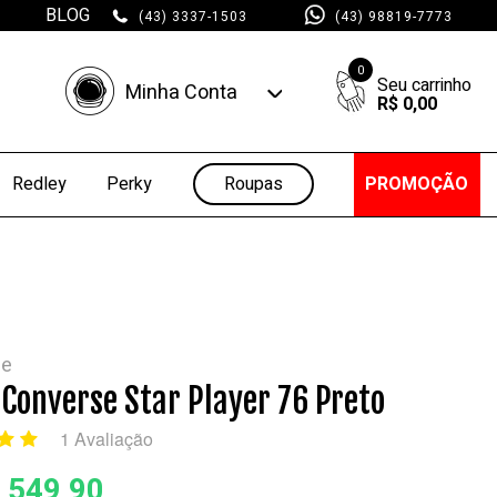
BLOG
(43) 3337-1503
(43) 98819-7773
0
Minha Conta
R$ 0,00
Minha Conta
Minhas Compras
Roupas
PROMOÇÃO
Redley
Perky
se
 Converse Star Player 76 Preto
1 Avaliação
 549,90