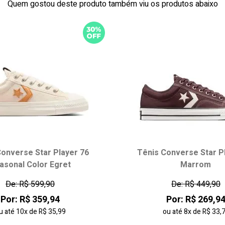
Quem gostou deste produto também viu os produtos abaixo
onverse Star Player 76
Tênis Converse Star P
asonal Color Egret
Marrom
De: R$ 599,90
De: R$ 449,90
Por: R$ 359,94
Por: R$ 269,9
u até
10x
de
R$ 35,99
ou até
8x
de
R$ 33,