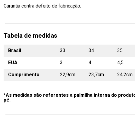
Garantia contra defeito de fabricação.
Tabela de medidas
Brasil
33
34
35
EUA
3
4
4,5
Comprimento
22,9cm
23,7cm
24,2cm
*As medidas são referentes a palmilha interna do produt
pé.