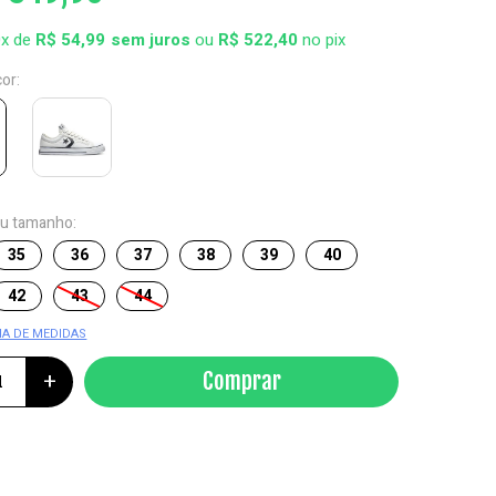
0x de
R$ 54,99
ou
R$ 522,40
no pix
cor:
eu tamanho:
35
36
37
38
39
40
42
43
44
IA DE MEDIDAS
+
Comprar