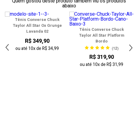
Quem gostou deste produto também viu os produtos
abaixo
40
Tênis Converse Chuck
41
y
Taylor All Star Ox Grunge
Tênis Converse Chuck
Lavanda 02
Taylor All Star Platform
42
R$ 349,90
Bordo
43
(12)
ou até
10x
de
R$ 34,99
R$ 319,90
44
ou até
10x
de
R$ 31,99