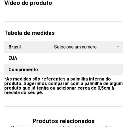
Vídeo do produto
Tabela de medidas
Brasil
Selecione um numero
EUA
33
Comprimento
34
*As medidas são referentes a palmilha interna do
35
produto. Sugerimos comparar com a palmilha de algum
produto que já tenha ou adicionar cerca de 0,5cm à
36
medida do seu pé.
37
38
Produtos relacionados
39