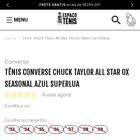
FRETE GRÁTIS
acima de R$299,00*
MENU
Tenis
Chuck Taylor All Star
Chuck Taylor Cano Baixo
Converse
TÊNIS CONVERSE CHUCK TAYLOR ALL STAR OX
SEASONAL AZUL SUPERLUA
Avalie agora!
Escolha a cor:
Escolha seu tamanho:
33
34
35
36
37
38
39