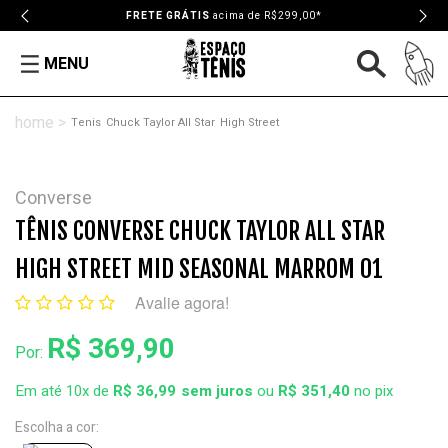
FRETE GRÁTIS
acima de R$299,00*
MENU
Tenis
Chuck Taylor All Star
High Street
Converse
TÊNIS CONVERSE CHUCK TAYLOR ALL STAR
HIGH STREET MID SEASONAL MARROM 01
Avalie agora!
R$ 369,90
Por:
Em até 10x de
R$ 36,99
ou
R$ 351,40
no pix
Escolha a cor: