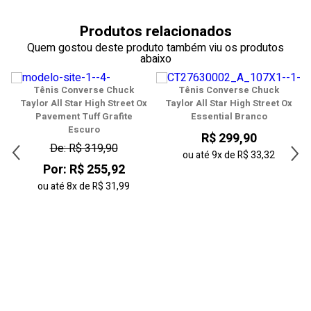
38
Produtos relacionados
39
Quem gostou deste produto também viu os produtos
abaixo
40
Tênis Converse Chuck
Tênis Converse Chuck
41
x
Taylor All Star High Street Ox
Taylor All Star High Street Ox
Pavement Tuff Grafite
Essential Branco
42
Escuro
R$ 299,90
De: R$ 319,90
43
ou até
9x
de
R$ 33,32
Por: R$ 255,92
44
ou até
8x
de
R$ 31,99