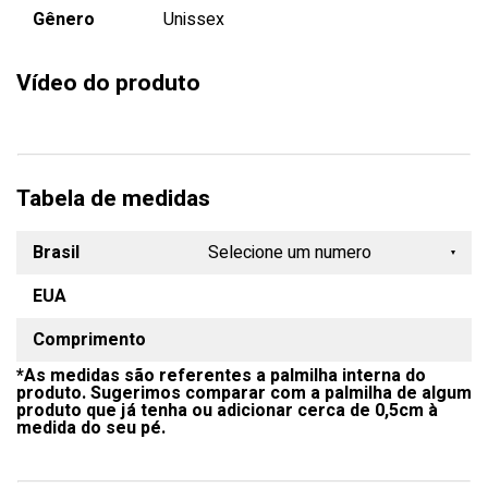
Gênero
Unissex
Vídeo do produto
Tabela de medidas
Brasil
Selecione um numero
EUA
33
Comprimento
34
*As medidas são referentes a palmilha interna do
35
produto. Sugerimos comparar com a palmilha de algum
produto que já tenha ou adicionar cerca de 0,5cm à
36
medida do seu pé.
37