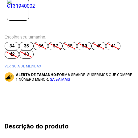
Escolha seu tamanho:
34
35
36
37
38
39
40
41
42
43
VER GUIA DE MEDIDAS
ALERTA DE TAMANHO:
FORMA GRANDE. SUGERIMOS QUE COMPRE
1 NÚMERO MENOR.
SAIBA MAIS
Descrição do produto