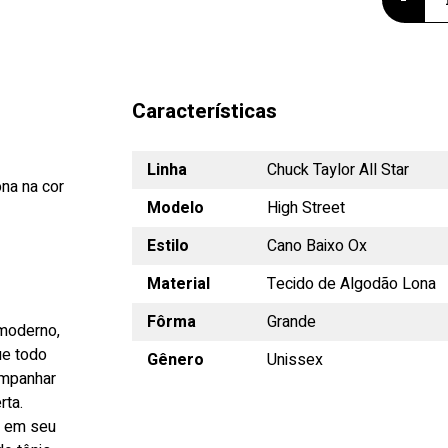
Características
Linha
Chuck Taylor All Star
na na cor
Modelo
High Street
Estilo
Cano Baixo Ox
Material
Tecido de Algodão Lona
Fôrma
Grande
 moderno,
ue todo
Gênero
Unissex
ompanhar
rta.
o em seu