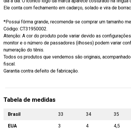
dia a dia. O icônico logo da marca aparece costurado na língua d
Ele conta com fechamento em cadarço, solado e vira de borrac
*Possui fôrma grande, recomenda-se comprar um tamanho me
Código: CT31950002.
Atenção: A cor do produto pode variar devido as configuraçõe
monitor e o número de passadores (ilhoses) podem variar con
numeração do tênis.
Todos os produtos que vendemos são originais, acompanhado
fiscal.
Garantia contra defeito de fabricação.
Tabela de medidas
Brasil
33
34
35
EUA
3
4
4,5