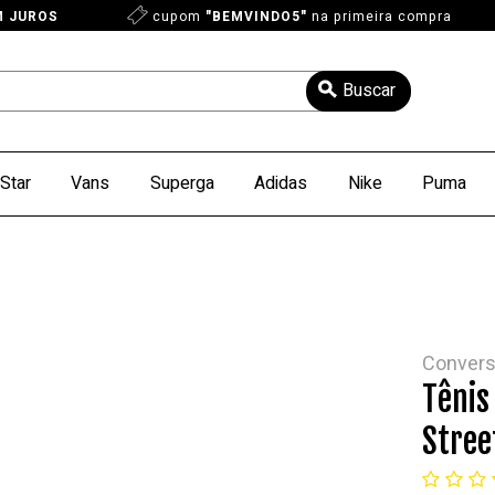
M JUROS
cupom
"BEMVINDO5"
na primeira compra
Star
Vans
Superga
Adidas
Nike
Puma
Conver
Tênis
Stree