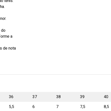
o tênis.
ha.
nor.
s do
forme a
s de nota
36
37
38
39
40
5,5
6
7
7,5
8,5