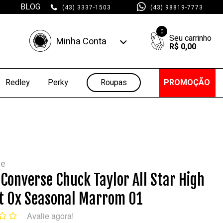
BLOG
(43) 3337-1503
(43) 98819-7773
0
Minha Conta
R$ 0,00
Minha Conta
Minhas Compras
Roupas
PROMOÇÃO
Redley
Perky
se
 Converse Chuck Taylor All Star High
t Ox Seasonal Marrom 01
Avalie agora!