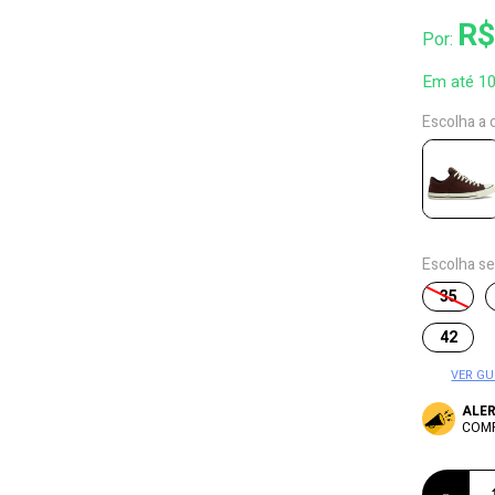
R$
Por:
Em até 1
Escolha a 
Escolha s
35
42
VER GU
ALE
COM
-