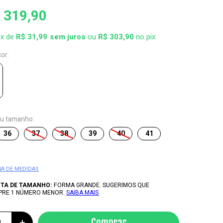
 319,90
0x de
R$ 31,99
ou
R$ 303,90
no pix
cor:
eu tamanho:
36
37
38
39
40
41
IA DE MEDIDAS
RTA DE TAMANHO:
FORMA GRANDE. SUGERIMOS QUE
PRE 1 NÚMERO MENOR.
SAIBA MAIS
+
Comprar