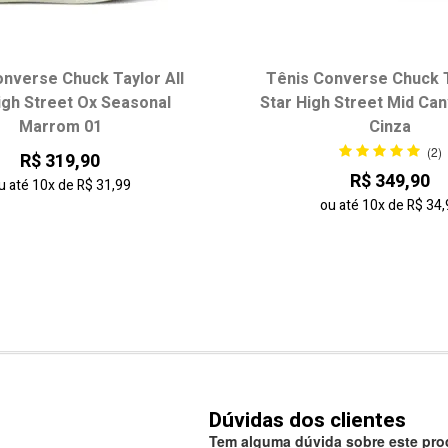
nverse Chuck Taylor All
Tênis Converse Chuck T
igh Street Ox Seasonal
Star High Street Mid Ca
Marrom 01
Cinza
(2)
R$ 319,90
R$ 349,90
u até
10x
de
R$ 31,99
ou até
10x
de
R$ 34,
Dúvidas dos clientes
Tem alguma dúvida sobre este prod