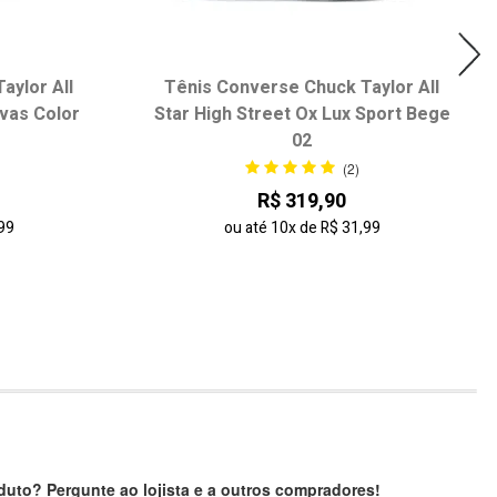
aylor All
Tênis Converse Chuck Taylor All
nvas Color
Star High Street Ox Lux Sport Bege
02
(2)
R$ 319,90
99
ou até
10x
de
R$ 31,99
uto? Pergunte ao lojista e a outros compradores!