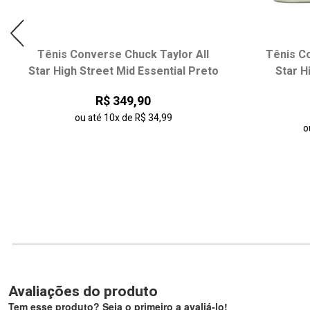
Tênis Converse Chuck Taylor All
Tênis Co
Star High Street Mid Essential Preto
Star H
R$ 349,90
ou até
10x
de
R$ 34,99
o
Avaliações do produto
Tem esse produto? Seja o primeiro a avaliá-lo!