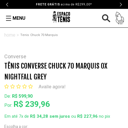
FRETE GRÁTIS
acima de R$299,00*
MENU
Tenis
Chuck 70 Marquis
Converse
TÊNIS CONVERSE CHUCK 70 MARQUIS OX
NIGHTFALL GREY
Avalie agora!
De:
R$ 599,90
R$ 239,96
Por:
Em até 7x de
R$ 34,28
ou
R$ 227,96
no pix
Escolha a cor: