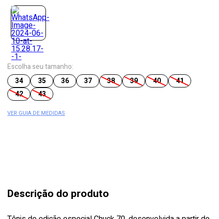
Escolha seu tamanho:
34
35
36
37
38
39
40
41
42
43
VER GUIA DE MEDIDAS
Descrição do produto
Tênis de edição especial Chuck 70, desenvolvida a partir do