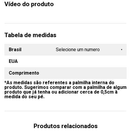
Vídeo do produto
Tabela de medidas
Brasil
Selecione um numero
EUA
33
Comprimento
34
*As medidas são referentes a palmilha interna do
35
produto. Sugerimos comparar com a palmilha de algum
produto que já tenha ou adicionar cerca de 0,5cm à
36
medida do seu pé.
37
38
Produtos relacionados