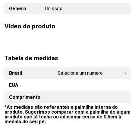
Gênero
Unissex
Vídeo do produto
Tabela de medidas
Brasil
Selecione um numero
EUA
33
Comprimento
34
*As medidas são referentes a palmilha interna do
35
produto. Sugerimos comparar com a palmilha de algum
produto que já tenha ou adicionar cerca de 0,5cm à
36
medida do seu pé.
37