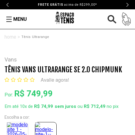
FRETE GRÁTIS
acima de R$299,00*
MENU
Tênis
Ultrarange
Vans
TÊNIS VANS ULTRARANGE SE 2.0 CHIPMUNK
Avalie agora!
R$ 749,99
Por:
Em até 10x de
R$ 74,99
ou
R$ 712,49
no pix
Escolha a cor: