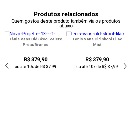
38
Produtos relacionados
39
Quem gostou deste produto também viu os produtos
abaixo
40
e
Tênis Vans Old Skool Velcro
Tênis Vans Old Skool Lilac
41
Preto/Branco
Mist
42
R$ 379,90
R$ 379,90
43
ou até
10x
de
R$ 37,99
ou até
10x
de
R$ 37,99
44