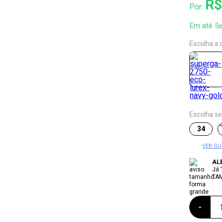
R$
Por:
Em até 5
Escolha a 
Escolha s
34
VER GU
AL
Já
TA
-