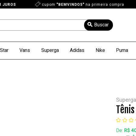
M JUROS
cupom
"BEMVINDO5"
na primeira compra
Star
Vans
Superga
Adidas
Nike
Puma
Superg
Tênis
De:
R$ 4