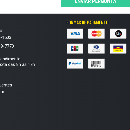
ENVIAR PERGUNTA
FORMAS DE PAGAMENTO
o:
7-1503
19-7773
tendimento:
xta das 8h às 17h
uentes
ar