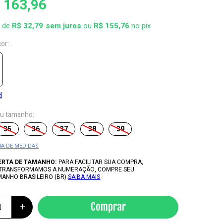
 163,96
x de
R$ 32,79
ou
R$ 155,76
no pix
cor:
eu tamanho:
35
36
37
38
39
IA DE MEDIDAS
ERTA DE TAMANHO:
PARA FACILITAR SUA COMPRA,
 TRANSFORMAMOS A NUMERAÇÃO, COMPRE SEU
MANHO BRASILEIRO (BR).
SAIBA MAIS
+
Comprar