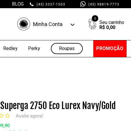
BLOG
(43) 3337-1503
(43) 98819-7773
0
Minha Conta
R$ 0,00
Minha Conta
Minhas Compras
Roupas
PROMOÇÃO
Redley
Perky
a
 Superga 2750 Eco Lurex Navy/Gold
Avalie agora!
09,90