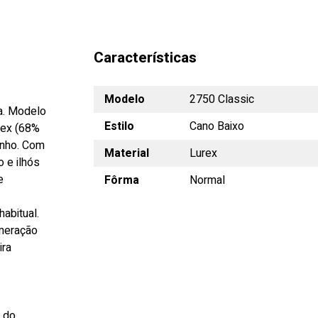
Características
Modelo
2750 Classic
ga. Modelo
Estilo
Cano Baixo
rex (68%
inho. Com
Material
Lurex
 e ilhós
e
Fôrma
Normal
abitual.
umeração
ira
s do