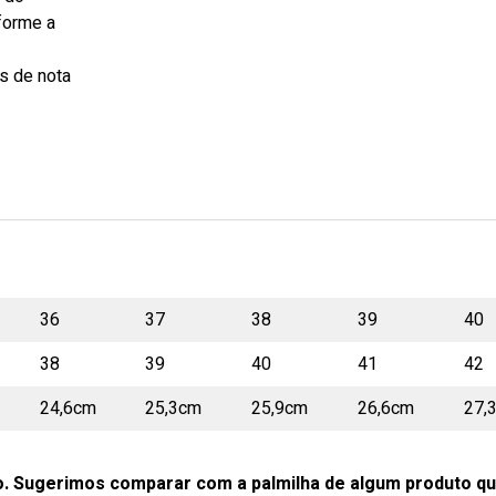
forme a
s de nota
36
37
38
39
40
38
39
40
41
42
24,6cm
25,3cm
25,9cm
26,6cm
27,
o. Sugerimos comparar com a palmilha de algum produto qu