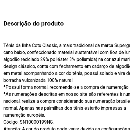
Descrição do produto
Tênis da linha Cotu Classic, a mais tradicional da marca Super
cano baixo, confeccionado material sustentável com fios de lu
algodão reciclado 29% poliéster 3% poliamida) na cor azul mar
design clássico, conta com fechamento em cadarço de algodão
em metal acompanhando a cor do tênis, possui solado e vira d
borracha vulcanizada 100% natural.
*Possui forma normal, recomenda-se a compra de numeração h
*As numerações descritas em nosso site são referentes à n
nacional, realize a compra considerando sua numeração brasile
normal. Apenas nas palmilhas dos tênis estarão impressas a
numeração européia.
Código: SN10000199NG.
Atenção: A cor do produto pode variar devido as configuraçõe