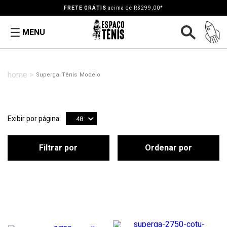
FRETE GRÁTIS
acima de R$299,00*
MENU
Superga
Tênis
Modelo
Exibir por página:
48
Filtrar por
Ordenar por