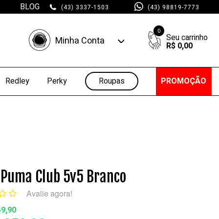
BLOG
(43) 3337-1503
(43) 98819-7773
0
Minha Conta
R$ 0,00
Minha Conta
Minhas Compras
Roupas
PROMOÇÃO
Redley
Perky
 Puma Club 5v5 Branco
Avalie agora!
49,90