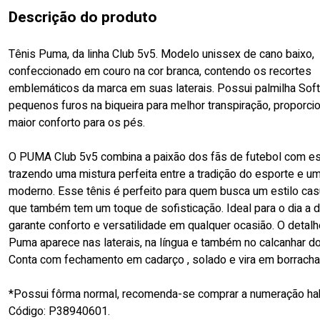
Descrição do produto
Tênis Puma, da linha Club 5v5. Modelo unissex de cano baixo,
confeccionado em couro na cor branca, contendo os recortes
emblemáticos da marca em suas laterais. Possui palmilha So
pequenos furos na biqueira para melhor transpiração, proporc
maior conforto para os pés.
O PUMA Club 5v5 combina a paixão dos fãs de futebol com est
trazendo uma mistura perfeita entre a tradição do esporte e u
moderno. Esse tênis é perfeito para quem busca um estilo cas
que também tem um toque de sofisticação. Ideal para o dia a di
garante conforto e versatilidade em qualquer ocasião. O detal
Puma aparece nas laterais, na língua e também no calcanhar do
Conta com fechamento em cadarço , solado e vira em borracha
*Possui fôrma normal, recomenda-se comprar a numeração hab
Código: P38940601.