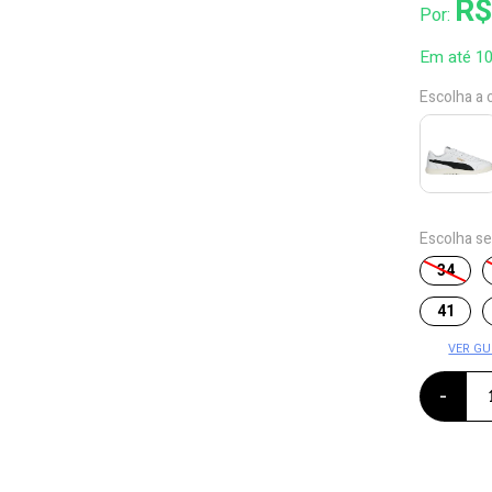
R$
Por:
Em até 1
Escolha a 
Escolha s
34
41
VER GU
-