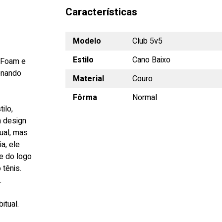
Características
Modelo
Club 5v5
Estilo
Cano Baixo
ftFoam e
ionando
Material
Couro
Fôrma
Normal
ilo,
m design
ual, mas
a, ele
he do logo
 tênis.
.
itual.