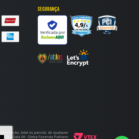
SEGURANÇA
'
Verificada por
eprodução, total ou parcial, de qualquer
, 746 , Sala 04 - Gleba Fazenda Palhano