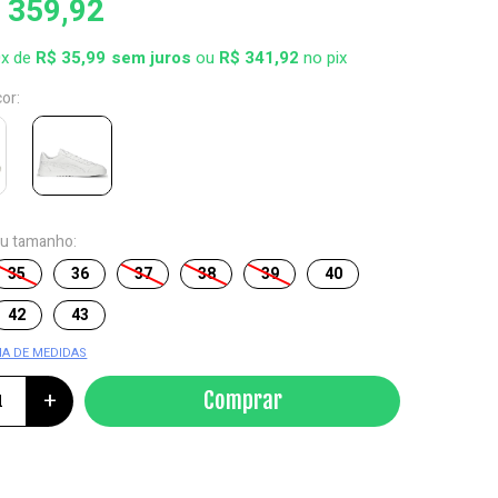
 359,92
0x de
R$ 35,99
ou
R$ 341,92
no pix
cor:
eu tamanho:
35
36
37
38
39
40
42
43
IA DE MEDIDAS
+
Comprar