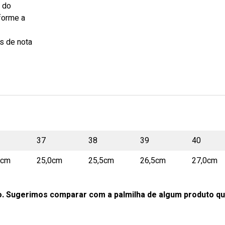
s do
forme a
s de nota
37
38
39
40
0cm
25,0cm
25,5cm
26,5cm
27,0cm
o. Sugerimos comparar com a palmilha de algum produto qu