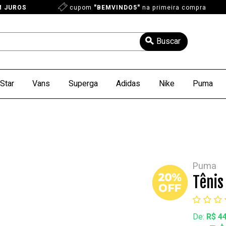
M JUROS
cupom
"BEMVINDO5"
na primeira compra
Star
Vans
Superga
Adidas
Nike
Puma
Puma
Tênis
De:
R$ 4