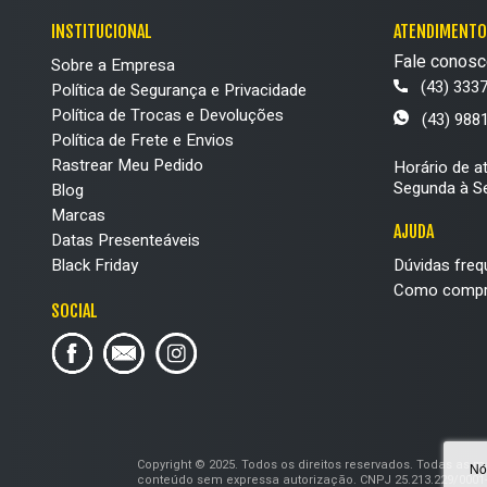
INSTITUCIONAL
ATENDIMENTO
Fale conosc
Sobre a Empresa
(43) 333
Política de Segurança e Privacidade
Política de Trocas e Devoluções
(43) 988
Política de Frete e Envios
Rastrear Meu Pedido
Horário de a
Segunda à Se
Blog
Marcas
AJUDA
Datas Presenteáveis
Black Friday
Dúvidas freq
Como compr
SOCIAL
Copyright © 2025. Todos os direitos reservados. Todas as 
Nó
conteúdo sem expressa autorização. CNPJ 25.213.229/0001-