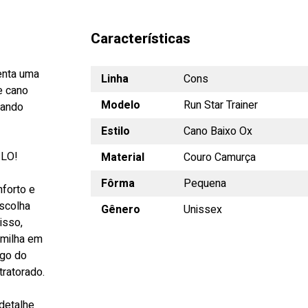
Características
senta uma
Linha
Cons
e cano
Modelo
Run Star Trainer
tando
Estilo
Cano Baixo Ox
LO!
Material
Couro Camurça
Fôrma
Pequena
nforto e
escolha
Gênero
Unissex
isso,
lmilha em
ngo do
tratorado.
detalhe