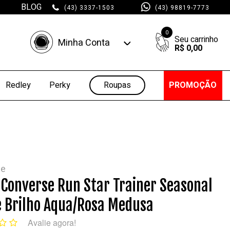
BLOG
(43) 3337-1503
(43) 98819-7773
0
Minha Conta
R$ 0,00
Minha Conta
Minhas Compras
Roupas
PROMOÇÃO
Redley
Perky
se
 Converse Run Star Trainer Seasonal
 Brilho Aqua/Rosa Medusa
Avalie agora!