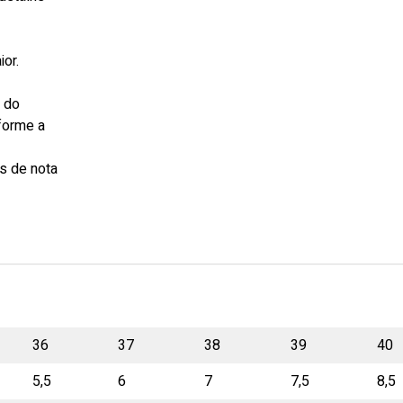
or.
s do
forme a
s de nota
36
37
38
39
40
5,5
6
7
7,5
8,5