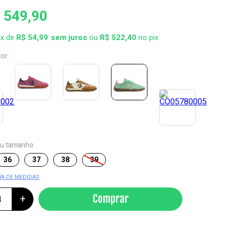
 549,90
0x de
R$ 54,99
ou
R$ 522,40
no pix
cor:
eu tamanho:
36
37
38
39
IA DE MEDIDAS
+
Comprar