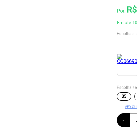
R$
Por:
Em até 1
Escolha a 
Escolha s
35
VER GU
-