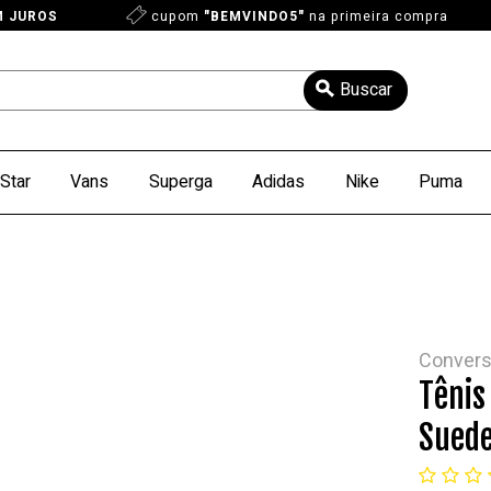
M JUROS
cupom
"BEMVINDO5"
na primeira compra
Star
Vans
Superga
Adidas
Nike
Puma
Conver
Tênis
Suede