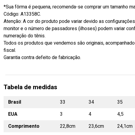
*Sua fôrma é pequena, recomenda-se comprar um tamanho mai
Código: A13358C.
Atenção: A cor do produto pode variar devido as configuraçõe
monitor e o número de passadores (ilhoses) podem variar con
numeração do tênis.
Todos os produtos que vendemos são originais, acompanhado
fiscal.
Garantia contra defeito de fabricação.
Tabela de medidas
Brasil
33
34
35
EUA
3
4
4,5
Comprimento
22,8cm
23,6cm
24,1cm