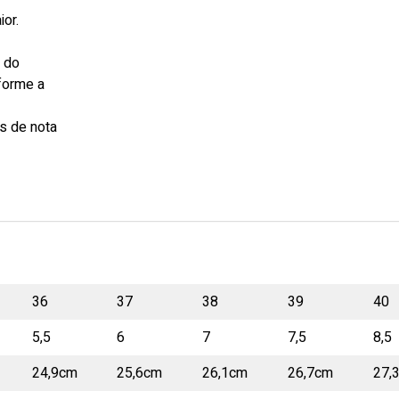
or.
s do
forme a
s de nota
36
37
38
39
40
5,5
6
7
7,5
8,5
24,9cm
25,6cm
26,1cm
26,7cm
27,