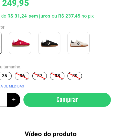
 249,95
x de
R$ 31,24
ou
R$ 237,45
no pix
cor:
eu tamanho:
35
36
37
38
39
IA DE MEDIDAS
+
Comprar
Vídeo do produto