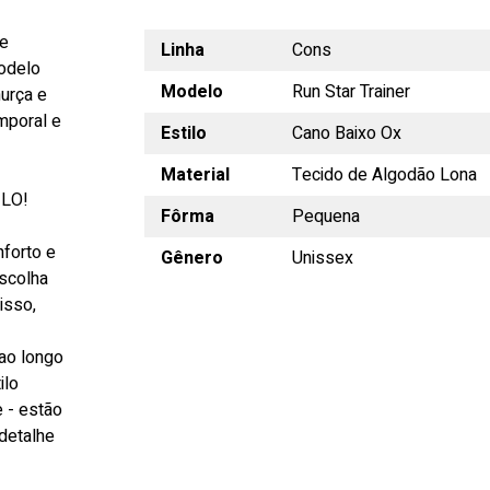
ue
Linha
Cons
Modelo
Modelo
Run Star Trainer
urça e
mporal e
Estilo
Cano Baixo Ox
Material
Tecido de Algodão Lona
LO!
Fôrma
Pequena
nforto e
Gênero
Unissex
escolha
isso,
ao longo
ilo
e - estão
detalhe