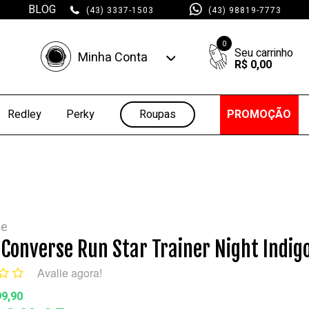
BLOG
(43) 3337-1503
(43) 98819-7773
0
Minha Conta
R$ 0,00
Minha Conta
Minhas Compras
Roupas
PROMOÇÃO
Redley
Perky
se
 Converse Run Star Trainer Night Indig
Avalie agora!
99,90