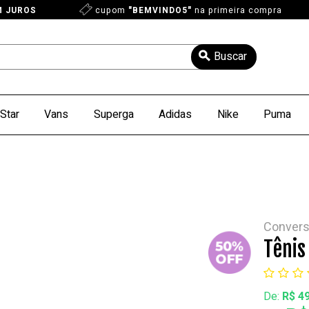
M JUROS
cupom
"BEMVINDO5"
na primeira compra
Star
Vans
Superga
Adidas
Nike
Puma
Conver
Tênis
De:
R$ 4