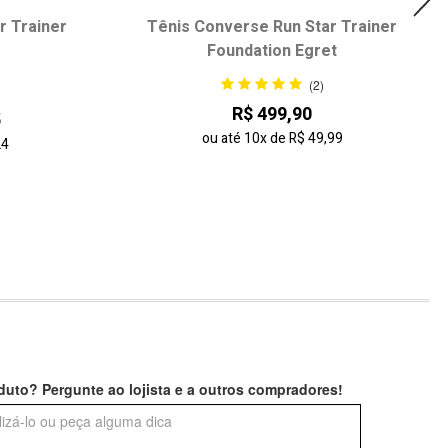
r Trainer
Tênis Converse Run Star Trainer
Foundation Egret
(2)
R$ 499,90
5
ou até
10x
de
R$ 49,99
24
uto? Pergunte ao lojista e a outros compradores!