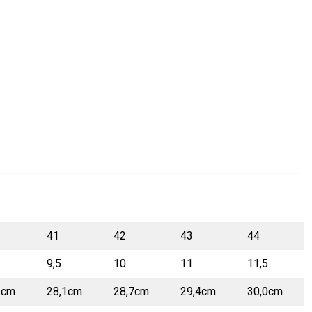
41
42
43
44
9,5
10
11
11,5
3cm
28,1cm
28,7cm
29,4cm
30,0cm