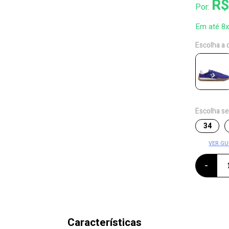
R$
Por:
Em até 8
Escolha a 
Escolha s
34
VER GU
-
Características