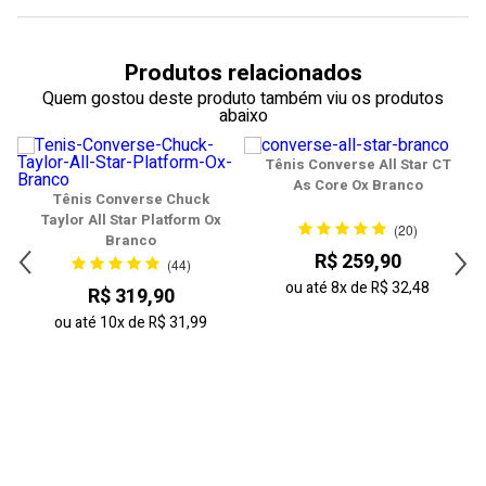
37
38
Produtos relacionados
39
Quem gostou deste produto também viu os produtos
abaixo
40
Tênis Converse All Star CT
41
As Core Ox Branco
Tênis Converse Chuck
Taylor All Star Platform Ox
42
(20)
Branco
R$ 259,90
43
(44)
ou até
8x
de
R$ 32,48
R$ 319,90
44
ou até
10x
de
R$ 31,99