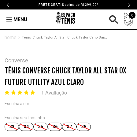
FRETE GRÁTIS
acima de R$299,00*
0
MENU
Tenis
Chuck Taylor All Star
Chuck Taylor Cano Baixo
Converse
TÊNIS CONVERSE CHUCK TAYLOR ALL STAR OX
FUTURE UTILITY AZUL CLARO
1 Avaliação
Escolha a cor:
Escolha seu tamanho:
33
34
35
36
37
38