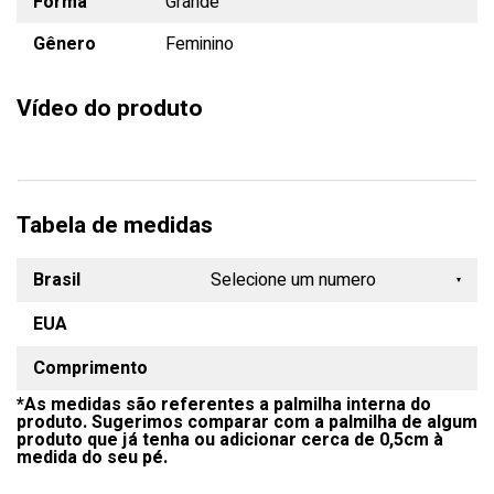
Fôrma
Grande
Gênero
Feminino
Vídeo do produto
Tabela de medidas
Brasil
Selecione um numero
EUA
33
Comprimento
34
*As medidas são referentes a palmilha interna do
35
produto. Sugerimos comparar com a palmilha de algum
produto que já tenha ou adicionar cerca de 0,5cm à
36
medida do seu pé.