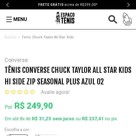
FRETE GRÁTIS
acima de R$299,00*
MENU
Tenis
Chuck Taylor All Star
Kids
Converse
TÊNIS CONVERSE CHUCK TAYLOR ALL STAR KIDS
HI SIDE ZIP SEASONAL PLUS AZUL 02
Avalie agora!
R$ 249,90
Por:
Em até 8x de
R$ 31,23
ou
R$ 237,41
no pix
Escolha a cor: