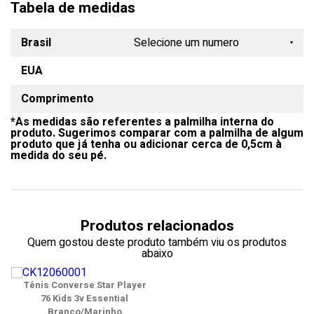
Tabela de medidas
Brasil
Selecione um numero
EUA
18
Comprimento
19
*As medidas são referentes a palmilha interna do
20
produto. Sugerimos comparar com a palmilha de algum
produto que já tenha ou adicionar cerca de 0,5cm à
21
medida do seu pé.
22
23
Produtos relacionados
24
Quem gostou deste produto também viu os produtos
abaixo
25
Tênis Converse Star Player
26
76 Kids 3v Essential
Branco/Marinho