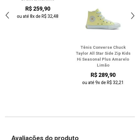
27
R$ 259,90
28
ou até
8x
de
R$ 32,48
29
30
Tênis Converse Chuck
31
Taylor All Star Side Zip Kids
Hi Seasonal Plus Amarelo
Limão
32
R$ 289,90
33
ou até
9x
de
R$ 32,21
Avaliações do produto