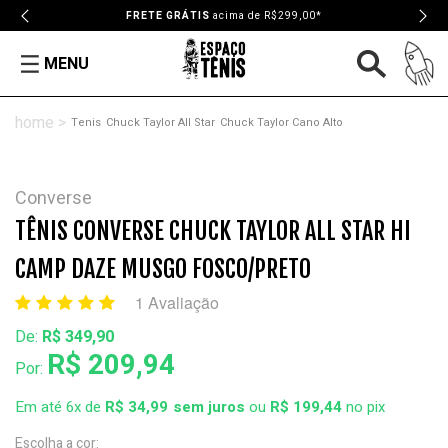
FRETE GRÁTIS
acima de R$299,00*
MENU
Tenis
Chuck Taylor All Star
Chuck Taylor Cano Alto
Converse
TÊNIS CONVERSE CHUCK TAYLOR ALL STAR HI
CAMP DAZE MUSGO FOSCO/PRETO
1 Avaliação
De:
R$ 349,90
R$ 209,94
Por:
Em até 6x de
R$ 34,99
ou
R$ 199,44
no pix
Escolha a cor: