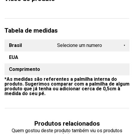
Tabela de medidas
Brasil
Selecione um numero
EUA
33
Comprimento
34
*As medidas são referentes a palmilha interna do
35
produto. Sugerimos comparar com a palmilha de algum
produto que já tenha ou adicionar cerca de 0,5cm à
36
medida do seu pé.
37
38
Produtos relacionados
39
Quem gostou deste produto também viu os produtos